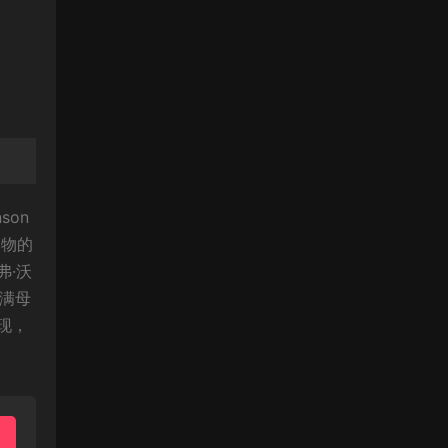
son
动物的
弗·沃
充满母
现，