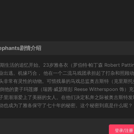
ephants剧情介绍
的追忆开始。23岁雅各衣（罗伯特·帕丁森 Robert Pattin
业出逃。机缘巧合， 他在一个二流马戏团承担起了打杂和照顾
头非常有灵性的动物。可惜残暴的马戏总监奥古斯特（克里斯托
反倒他的妻子玛莲娜（瑞茜·威瑟斯彭 Reese Witherspoon 饰）
子里渐渐爱上了美丽的女人。在他们决定私奔之际被奥古斯特发
动也成为了雅各保守了七十年的秘密。这个秘密到底是什么呢？
登录/注册