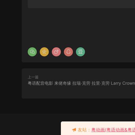
上一篇
粤语配音电影 来佬奇缘 拉瑞·克劳 拉里·克劳 Larry Crown
韩剧再次相遇的世界粤语配
音版全40集 再次重逢的世界
去瞅瞅看
友站：
粤动画(粤语动画&粤
粤语版
9分钟前 有人购买