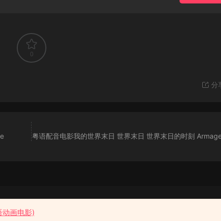
0
分
e
粤语配音电影我的世界末日 世界末日 世界末日的时刻 Armage
粤语花园
语动画电影)