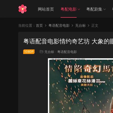
网站首页
粤配电影
粤配剧集
当前位置：
首页
粤语配音电影
无台标
正文
粤语配音电影情约奇艺坊 大象的眼泪 Wat
1080P
无台标
·
粤语配音电影