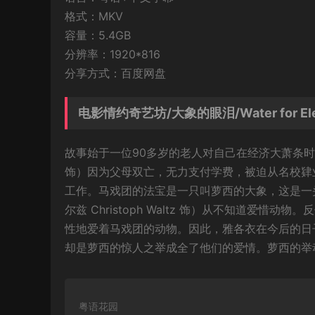
格式：MKV
容量：5.4GB
分辨率：1920*816
分享方式：百度网盘
电影情约奇艺坊/大象的眼泪/Water for El
故事始于一位90多岁的老人对自己在经济大萧条时期生活
饰）因为父母双亡，无力支付学费，被迫从名校肄
工作。马戏团的法宝是一只叫萝西的大象，这是一
尔兹 Christoph Waltz 饰）从不知道爱惜动物。
性地爱着马戏团的动物。因此，雅各衣在今后的日
却是萝西的惊人之举成全了他们的爱情。萝西的举
粤语花园