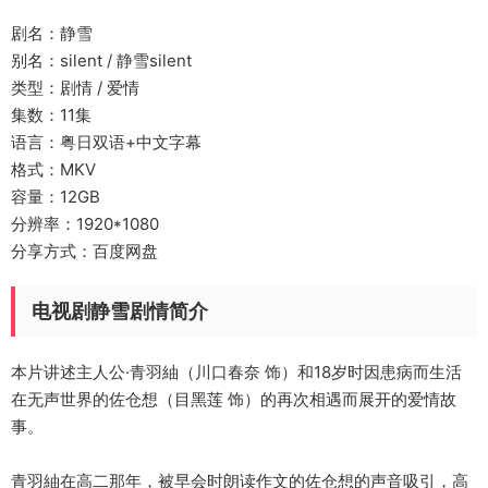
剧名：静雪
别名：silent / 静雪silent
类型：剧情 / 爱情
集数：11集
语言：粤日双语+中文字幕
格式：MKV
容量：12GB
分辨率：1920*1080
分享方式：百度网盘
电视剧静雪剧情简介
本片讲述主人公·青羽紬（川口春奈 饰）和18岁时因患病而生活
在无声世界的佐仓想（目黑莲 饰）的再次相遇而展开的爱情故
事。
青羽紬在高二那年，被早会时朗读作文的佐仓想的声音吸引，高