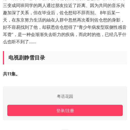
三变成同班同学的两人通过朋友拉近了距离、因为共同的音乐兴
趣加深了关系，但在毕业后，佐仓想却不辞而别。 8年后某一
天，在东京努力生活的紬在人群中忽然再次看到佐仓想的身影，
好不容易找到了他，却获悉佐仓想得了“青少年病发型双侧性感音
耳聋”，是一种会渐渐失去听力的疾病，而此时的他，已经几乎什
么也听不到了……
电视剧静雪目录
共11集。
粤语花园
登录/注册