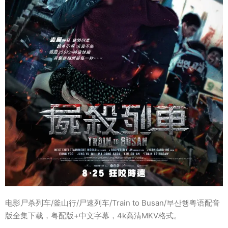
电影尸杀列车/釜山行/尸速列车/Train to Busan/부산행粤语配音
版全集下载，粤配版+中文字幕，4k高清MKV格式。