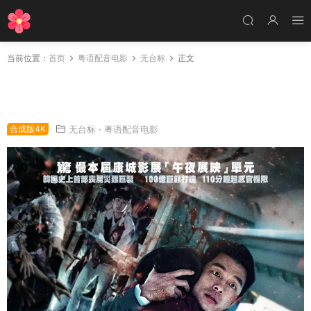
当前位置：
首页
粤语配音电影
无台标
正文
粤语配音电影尸杀列车 釜山行 尸速列车 Train t
o Busan
合成版4K
无台标
·
粤语配音电影