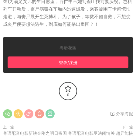
饰)为满足女儿的生日愿望，百忙中带她到釜山找前妻庆祝。岂料
列车开动后，丧尸病毒在车厢内迅速爆发，乘客被困车卡间慌忙
走避，与丧尸展开生死搏斗。为了孩子，等救不如自救，不想变
成丧尸便要想法逃生，到底如何能杀出重围？！
粤语花园
登录/注册
0
分享海报
上一篇
下一篇
粤语配音电影新铁金刚之明日帝国
粤语配音电影巫法闯情关 超异能快