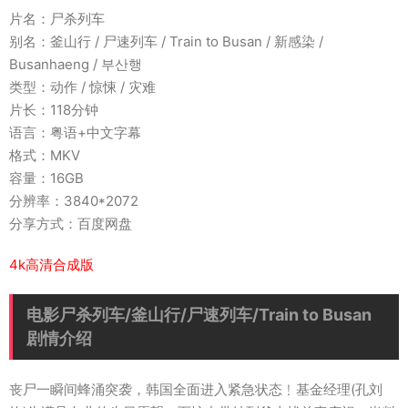
片名：尸杀列车
别名：釜山行 / 尸速列车 / Train to Busan / 新感染 /
Busanhaeng / 부산행
类型：动作 / 惊悚 / 灾难
片长：118分钟
语言：粤语+中文字幕
格式：MKV
容量：16GB
分辨率：3840*2072
分享方式：百度网盘
4k高清合成版
电影尸杀列车/釜山行/尸速列车/Train to Busan
剧情介绍
丧尸一瞬间蜂涌突袭，韩国全面进入紧急状态﹗基金经理(孔刘