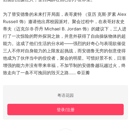
为了替安德鲁的未来打开局面，表哥麦特 （亚历 克斯·罗素 Alex
Russell 饰）邀请他出席校园派对。聚会过程中，在表哥好友史
蒂夫（迈克尔·B·乔丹 Michael B. Jordan 饰）的建议下，三人进
行了一次惊险的野外探洞之旅，并意外获得了自由操纵物体的超
能力。这成了他们生活的分水岭——强烈的好奇心与表现欲催促
三人不停对自身能力的上限发起挑战，而安德鲁无穷的创意使得
他成为了伙伴当中的佼佼者，聚会的明星。可惜好景不长，日渐
增强的能力并没有带来幸福，不加节制的安德鲁越玩越过火，终
致走向了一条不可挽回的毁灭之路…… ©豆瓣
粤语花园
登录/注册