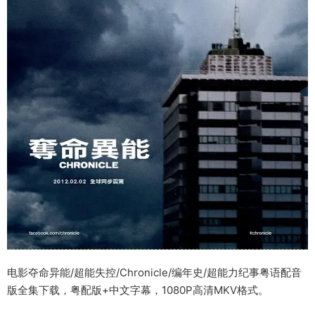
电影夺命异能/超能失控/Chronicle/编年史/超能力纪事粤语配音
版全集下载，粤配版+中文字幕，1080P高清MKV格式。