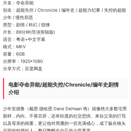
片名：夺命异能
别名：超能失控 / Chronicle / 编年史 / 超能力纪事 / 失控的超能
少年 / 慢性邪恶
类型：剧情 / 科幻 / 惊悚
片长：89分钟(导演剪辑版)
语言：粤语+中文字幕
格式：MKV
容量：6GB
分辨率：1920*1080
分享方式：百度网盘
电影夺命异能/超能失控/Chronicle/编年史剧情
介绍
少年安德鲁（戴恩·德哈恩 Dane DeHaan 饰）就像绝大多数宅男
那样，内向、不善言辞，还有轻度的社交恐惧。来自父亲的打骂
以及母亲的病重，更让他对周遭的一切充满戒心，成了躲在镜头
后面的拍摄狂人，整日陶醉在自己的小世界里。