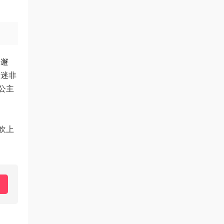
的邂
痴迷非
公主
欢上