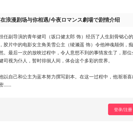
夜在浪漫剧场与你相遇/今夜ロマンス劇場で剧情介绍
担任副导演的青年健司（坂口健太郎 饰）经历了人生刻骨铭心
，胶片中的电影女主角美雪公主（绫濑遥 饰）令他神魂颠倒，
然。最后一次的放映过程中，令人意想不到的事情发生了，那位
健司视为仆人，暂时徘徊人间，体会这个多彩的世界。
他以自己和公主为蓝本努力撰写剧本。在这一过程中，他渐渐喜
密……
登录/注册