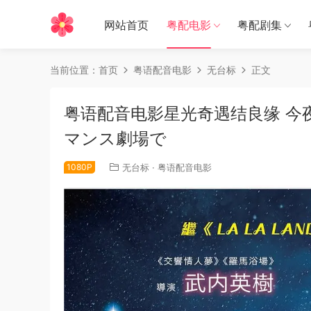
网站首页
粤配电影
粤配剧集
当前位置：
首页
粤语配音电影
无台标
正文
粤语配音电影星光奇遇结良缘 今
マンス劇場で
1080P
无台标
·
粤语配音电影