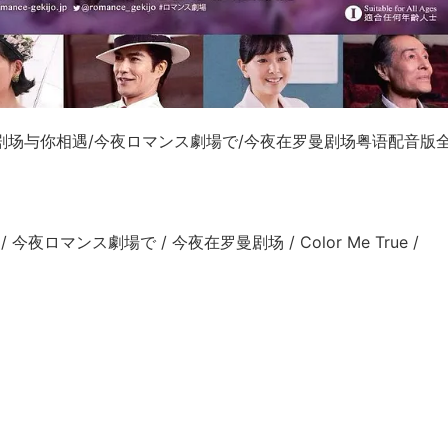
剧场与你相遇/今夜ロマンス劇場で/今夜在罗曼剧场粤语配音版
ロマンス劇場で / 今夜在罗曼剧场 / Color Me True /