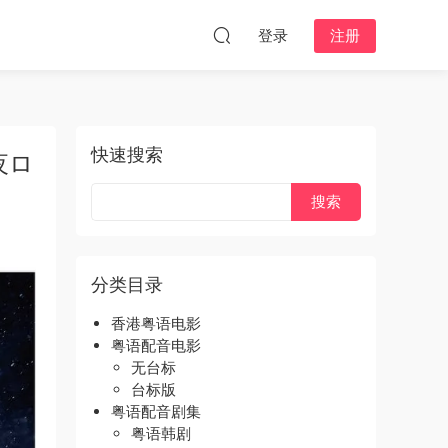
登录
注册
快速搜索
夜ロ
分类目录
香港粤语电影
粤语配音电影
无台标
台标版
粤语配音剧集
粤语韩剧