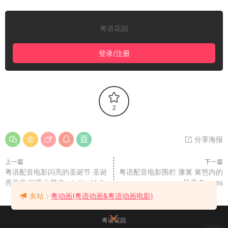
粤语花园
登录/注册
2
分享海报
上一篇
下一篇
粤语配音电影闪亮的圣诞节 圣诞
粤语配音电影围栏 藩篱 篱笆内的
亮晶晶 闪亮之屋 Deck the Halls
风暴 Fences
友站：
粤动画(粤语动画&粤语动画电影)
粤语花园