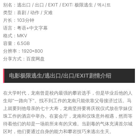
别名：逃出口 / 出口 / EXIT / EXIT: 极限逃生 / 엑시트
类型：喜剧 / 动作 / 灾难
片长：103分钟
语言：粤语+中文字幕
格式：MKV
容量：6.5GB
分辨率：1920*800
分享方式：百度网盘
电影极限逃生/逃出口/出口/EXIT剧情介绍
在大学时代，龙南曾是校内最强的攀岩选手，但是毕业后他的人
生却“一路向下”。找不到工作的龙南只能依靠父母接济过活。马
上就要到他母亲的七十大寿，龙南坚持要将庆祝仪式放在学妹仪
珠工作的酒店中举办。在宴会厅，龙南和仪珠意外相遇，然而等
待着他们的却是一场前所未有的灾难。当剧毒的气体充满首尔城
区时，他们要通过自身的能力和攀岩技巧来逃出生天。