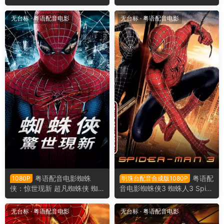
英雄归来 蜘蛛人：返校日 Spi
人惊奇再起2：电光之战 The
der-Man: Homecoming
Amazing Spider-Man 2
无台标
·
粤语配音电影
无台标
·
粤语配音电影
粤语配音电影蜘蛛
粤语配
1080P
明珠台配音合成版1080P
侠：惊世现新 超凡蜘蛛侠 蜘
音电影蜘蛛侠3 蜘蛛人3 Spid
蛛人：惊奇再起 The Amazing
er-Man 3
Spider-Man
无台标
·
粤语配音电影
无台标
·
粤语配音电影