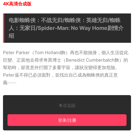
4K高清合成版
电影蜘蛛侠：不战无归/蜘蛛侠：英雄无归/蜘蛛
人：无家日/Spider-Man: No Way Home剧情介
绍
Peter Parker（Tom Holland飾）再也不能抽身，個人生活從此
巨變。正當他去尋求奇異博士（Benedict Cumberbatch飾）的
幫助時，卻竟意外打開了多重宇宙，讓狀況變得更加危險。
Peter逼不得已必須面對，並找出自己成為蜘蛛俠的真正意
義⋯⋯
粤语花园
登录/注册