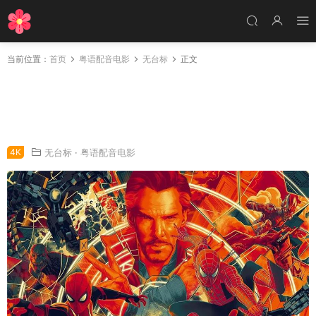
当前位置：
首页
粤语配音电影
无台标
正文
粤语配音电影蜘蛛侠：不战无归 蜘蛛侠：英雄无
归 蜘蛛人：无家日 Spider-Man: No Way Hom
e
4K
无台标
·
粤语配音电影