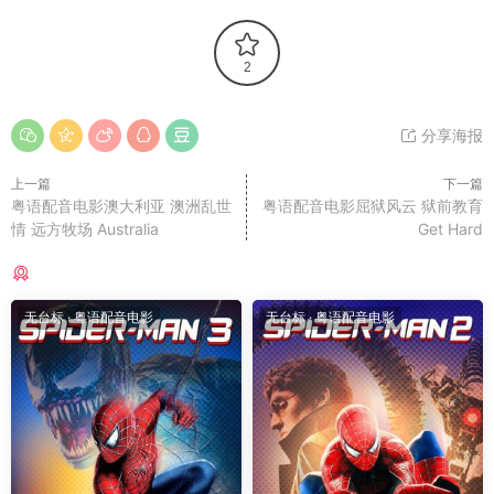
2
分享海报
上一篇
下一篇
粤语配音电影澳大利亚 澳洲乱世
粤语配音电影屈狱风云 狱前教育
情 远方牧场 Australia
Get Hard
猜你喜欢
无台标
·
粤语配音电影
无台标
·
粤语配音电影