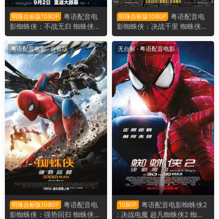
粤语配音电
粤语配音电
明珠台标版1080P
明珠台标版1080P
影蜘蛛侠：不战无归 蜘蛛侠：
影蜘蛛侠：决战千里 蜘蛛侠：
英雄无归 蜘蛛人：无家日 Spi
英雄远征 蜘蛛人：离家日 Spi
der-Man: No Way Home
der-Man: Far from Home
粤语配音电影
·
台标版
无台标
·
粤语配音电影
粤语配音电
粤语配音电影蜘蛛侠2
明珠台标版1080P
1080P
影蜘蛛侠：强势回归 蜘蛛侠：
: 决战电魔 超凡蜘蛛侠2 蜘蛛