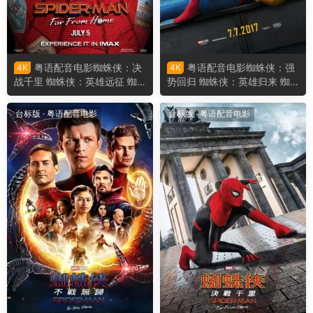
粤语配音电影蜘蛛侠：决
粤语配音电影蜘蛛侠：强
4K
4K
战千里 蜘蛛侠：英雄远征 蜘
势回归 蜘蛛侠：英雄归来 蜘
蛛人：离家日 Spider-Man: Fa
蛛人：返校日 Spider-Man: H
r from Home
omecoming
台标版
·
粤语配音电影
台标版
·
粤语配音电影