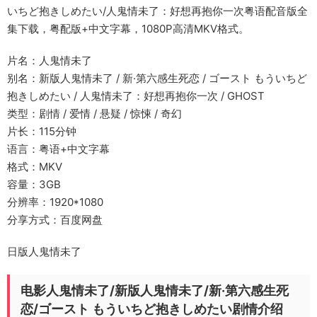
いちど抱きしめたい/人鬼情未了：好想再抱你一次粤语配音版全
集下载，粤配版+中文字幕，1080P高清MKV格式。
片名：人鬼情未了
别名：新版人鬼情未了 / 新·第六感生死恋 / ゴースト もういちど
抱きしめたい / 人鬼情未了：好想再抱你一次 / GHOST
类型：剧情 / 爱情 / 悬疑 / 惊悚 / 奇幻
片长：115分钟
语言：粤语+中文字幕
格式：MKV
容量：3GB
分辨率：1920*1080
分享方式：百度网盘
日版人鬼情未了
电影人鬼情未了/新版人鬼情未了/新·第六感生死
恋/ゴースト もういちど抱きしめたい剧情介绍