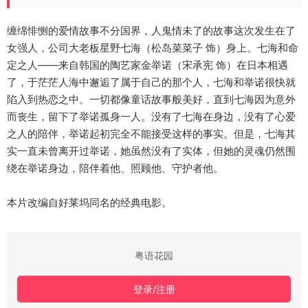
缠绵悱恻的爱情故事不分国界，人鬼情未了的故事这次发生在了
女强人，公司大老板星野七海（松岛菜菜子 饰）身上。七海和命
定之人——来自韩国的陶艺家金举诺（宋承宪 饰）在日本相遇
了，于茫茫人海中邂逅了属于自己的那个人，七海和举诺很快就
陷入到热恋之中。一切都像童话故事般美好，直到七海因为意外
而丧生，留下了举诺孤身一人。没有了七海在身边，没有了心爱
之人的陪伴，举诺起初完全不能接受这样的事实。但是，七海其
实一直未曾离开过举诺，她虽然没有了实体，但她的灵魂仍然围
绕在举诺身边，陪伴着他、照顾他、守护者他。
本片改编自好莱坞同名的经典电影。
粤语花园
登录/注册