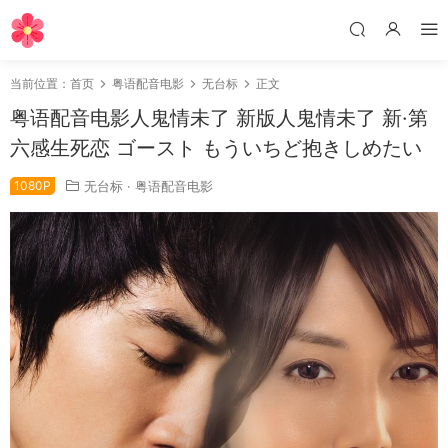
当前位置：
首页
粤语配音电影
无台标
正文
粤语配音电影人鬼情未了 新版人鬼情未了 新·第
六感生死恋 ゴースト もういちど抱きしめたい
1080P
无台标
·
粤语配音电影