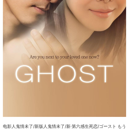
电影人鬼情未了/新版人鬼情未了/新·第六感生死恋/ゴースト もう