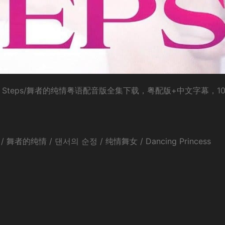
t Steps/舞者的纯情粤语配音版全集下载，粤配版+中文字幕，10
/ 舞者的纯情 / 댄서의 순정 / 纯情舞女 / Dancing Princess