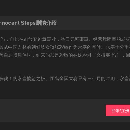
cent Steps剧情介绍
弄伤，自此被迫放弃跳舞事业，终日无所事事。经营舞蹈室的老
名从中国吉林的朝鲜族女孩张彩敏作为永塞的舞伴。永塞十分重
亲自迎接舞伴时，到来的却是彩敏的妹妹彩琳（文根英 饰），
被骗了的永塞愤怒之极。距离全国大赛只有三个月的时间，永塞
登录/注册