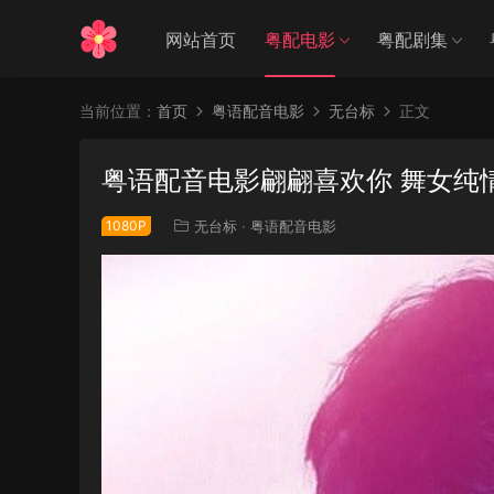
网站首页
粤配电影
粤配剧集
当前位置：
首页
粤语配音电影
无台标
正文
粤语配音电影翩翩喜欢你 舞女纯情 我的
1080P
无台标
·
粤语配音电影