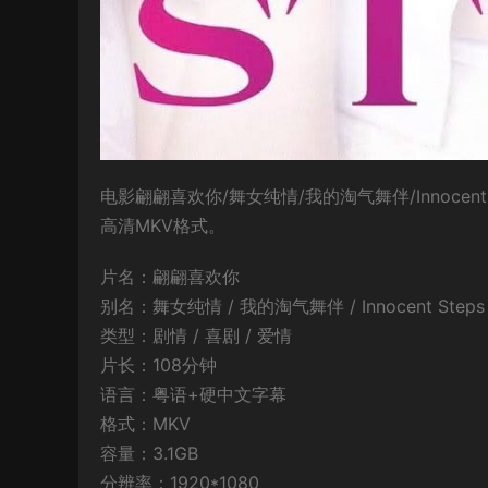
电影翩翩喜欢你/舞女纯情/我的淘气舞伴/Innocen
高清MKV格式。
片名：翩翩喜欢你
别名：舞女纯情 / 我的淘气舞伴 / Innocent Steps 
类型：剧情 / 喜剧 / 爱情
片长：108分钟
语言：粤语+硬中文字幕
格式：MKV
容量：3.1GB
分辨率：1920*1080