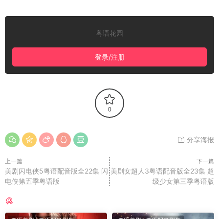
粤语花园
登录/注册
0
分享海报
上一篇
下一篇
美剧闪电侠5粤语配音版全22集 闪
美剧女超人3粤语配音版全23集 超
电侠第五季粤语版
级少女第三季粤语版
猜你喜欢