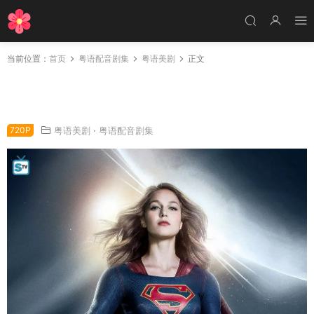
当前位置：
首页
粤语配音剧集
粤语美剧
正文
美剧女超人2粤语配音版全22集 超级少女第二季
粤语版
720P
粤语美剧
·
粤语配音剧集