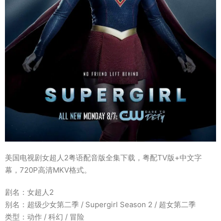
美国电视剧女超人2粤语配音版全集下载，粤配TV版+中文字
幕，720P高清MKV格式。
剧名：女超人2
别名：超级少女第二季 / Supergirl Season 2 / 超女第二季
类型：动作 / 科幻 / 冒险