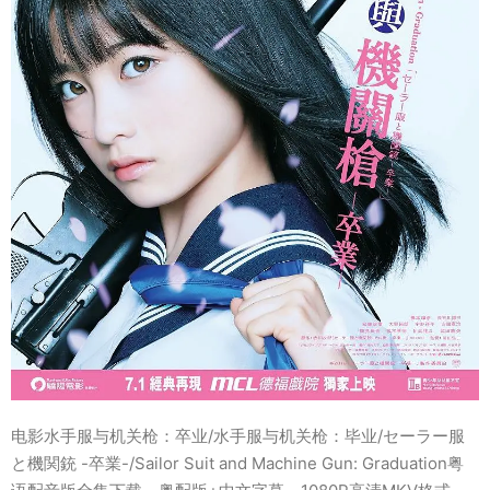
电影水手服与机关枪：卒业/水手服与机关枪：毕业/セーラー服
と機関銃 -卒業-/Sailor Suit and Machine Gun: Graduation粤