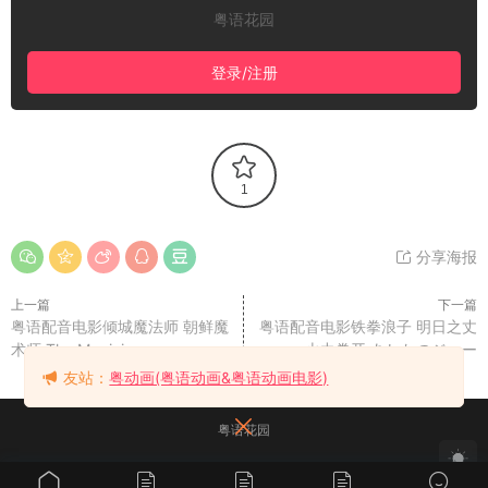
粤语花园
登录/注册
1
分享海报
上一篇
下一篇
粤语配音电影倾城魔法师 朝鲜魔
粤语配音电影铁拳浪子 明日之丈
术师 The Magician
火力拳开 あしたのジョー
友站：
粤动画(粤语动画&粤语动画电影)
粤语花园