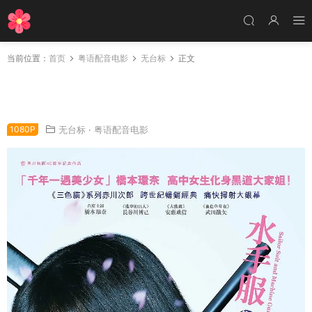
当前位置：
首页
粤语配音电影
无台标
正文
粤语配音电影水手服与机关枪：卒业 水手服与机
关枪：毕业 セーラー服と機関銃 -卒業-
1080P
无台标
·
粤语配音电影