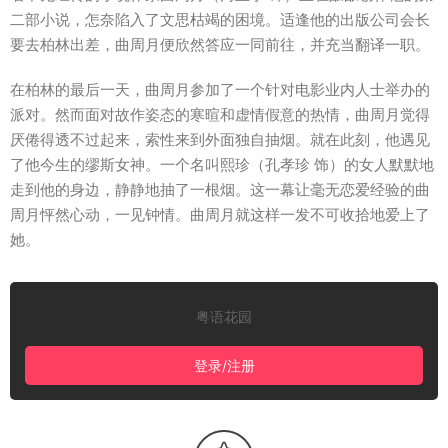
二部小说，怎奈陷入了文思枯竭的困境。适逢他的出版公司会长
要去柏林出差，曲周月便欣然答应一同前往，并充当翻译一职。
在柏林的最后一天，曲周月参加了一个针对电影业内人士举办的
派对。然而面对故作姿态的寒暄和虚情假意的热情，曲周月觉得
厌倦得透不过起来，索性来到外面独自抽烟。就在此刻，他遇见
了他今生的缪斯女神。一个名叫熙珍（孔孝珍 饰）的女人默默地
走到他的身边，静静地抽了一根烟。这一幕让毫无恋爱经验的曲
周月怦然心动，一见钟情。曲周月就这样一发不可收拾地爱上了
她。
粤语花园
登录/注册