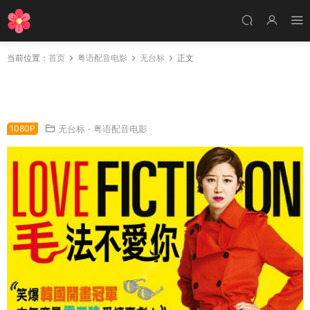
当前位置：
首页
粤语配音电影
无台标
正文
粤语配音电影“毛”法不爱你 爱情小说 真爱，纯属
虚构？ Love Fiction
1080P
无台标
·
粤语配音电影