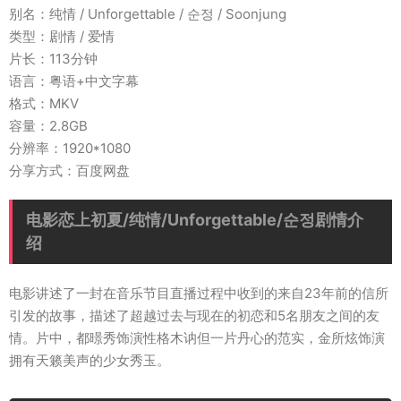
别名：纯情 / Unforgettable / 순정 / Soonjung
类型：剧情 / 爱情
片长：113分钟
语言：粤语+中文字幕
格式：MKV
容量：2.8GB
分辨率：1920*1080
分享方式：百度网盘
电影恋上初夏/纯情/Unforgettable/순정剧情介
绍
电影讲述了一封在音乐节目直播过程中收到的来自23年前的信所
引发的故事，描述了超越过去与现在的初恋和5名朋友之间的友
情。片中，都暻秀饰演性格木讷但一片丹心的范实，金所炫饰演
拥有天籁美声的少女秀玉。