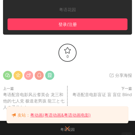
粤语花园
登录/注册
0
分享海报
上一篇
下一篇
粤语配音电影风云耆英会 龙三和
粤语配音电影盲证 盲 盲症 Blind
他的七人党 极道老男孩 龍三と七
人の子分たち
友站：
粤动画(粤语动画&粤语动画电影)
粤语花园