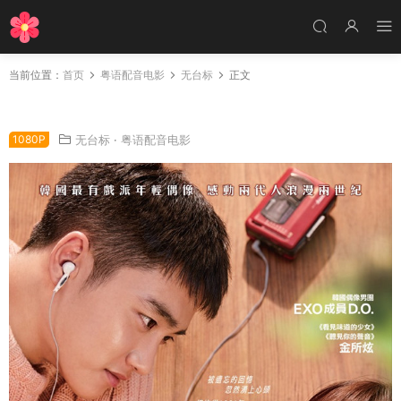
当前位置：
首页
粤语配音电影
无台标
正文
粤语配音电影恋上初夏 纯情 Unforgettable
1080P
无台标
·
粤语配音电影