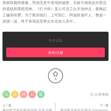
美丽容颜所慑服，而他无意中发现的秘密，无疑引领他走向禁忌
的底线和黑暗恐怖。《打卡终》某公司员工白天泡钟点，夜晚赶
工骗加班费。为了教训他们，上司凯仁、阿迪扮鬼吓人。整蛊一
波接一波，终于发现连异界众生也加入其中…
粤语花园
登录/注册
0
分享海报
上一篇
下一篇
粤语配音电影极速绯闻 非常主播
粤语配音电影军舰岛 Battleship