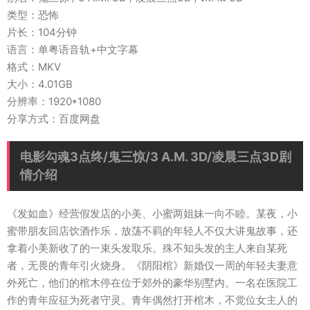
类型：恐怖
片长：104分钟
语言：单粤语音轨+中文字幕
格式：MKV
大小：4.01GB
分辨率：1920*1080
分享方式：百度网盘
电影勾魂3点终/鬼三惊/3 A.M. 3D/凌晨三点3D剧
情介绍
《发如血》经营假发店的小美、小蜜两姐妹一向不睦。某夜，小
蜜带朋友回店饮酒作乐，放荡不羁的年轻人不仅大讲鬼故事，还
拿着小美新收了的一束头发取乐。殊不知头发的主人来自某死
者，无畏的青年引火烧身。《阴阳棺》新婚仅一周的年轻夫妻意
外死亡，他们的棺木停在位于郊外的豪华别墅内。一名在医院工
作的青年应征为死者守灵。青年偶然打开棺木，不觉位女主人的