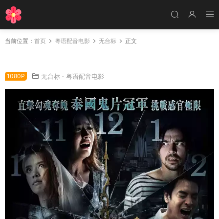
当前位置：
首页
粤语配音电影
无台标
正文
粤语配音电影勾魂3点终 鬼三惊 3 A.M
1080P
无台标
·
粤语配音电影