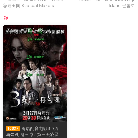
急速丑闻 Scandal Makers
Island 군함도
猜你喜欢
无台标
·
粤语配音电影
粤语配音电影3点终：
1080P
再勾魂 鬼三惊2 第三天凌晨三