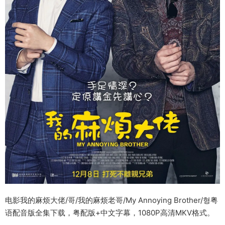
电影我的麻烦大佬/哥/我的麻烦老哥/My Annoying Brother/형粤
语配音版全集下载，粤配版+中文字幕，1080P高清MKV格式。