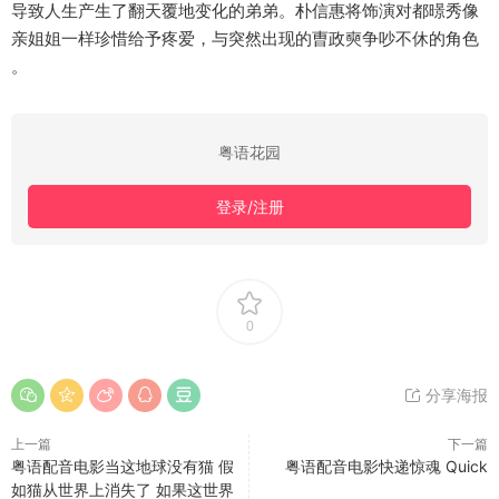
导致人生产生了翻天覆地变化的弟弟。朴信惠将饰演对都暻秀像
亲姐姐一样珍惜给予疼爱，与突然出现的曺政奭争吵不休的角色
。
粤语花园
登录/注册
0
分享海报
上一篇
下一篇
粤语配音电影当这地球没有猫 假
粤语配音电影快递惊魂 Quick
如猫从世界上消失了 如果这世界