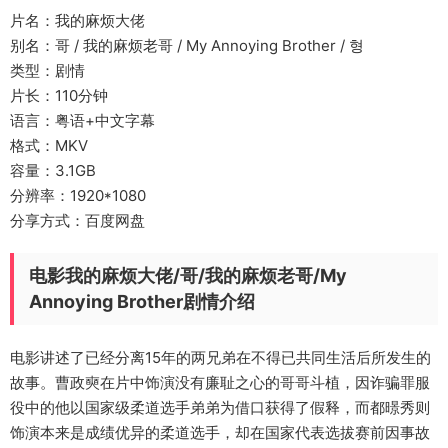
片名：我的麻烦大佬
别名：哥 / 我的麻烦老哥 / My Annoying Brother / 형
类型：剧情
片长：110分钟
语言：粤语+中文字幕
格式：MKV
容量：3.1GB
分辨率：1920*1080
分享方式：百度网盘
电影我的麻烦大佬/哥/我的麻烦老哥/My
Annoying Brother剧情介绍
电影讲述了已经分离15年的两兄弟在不得已共同生活后所发生的
故事。曹政奭在片中饰演没有廉耻之心的哥哥斗植，因诈骗罪服
役中的他以国家级柔道选手弟弟为借口获得了假释，而都暻秀则
饰演本来是成绩优异的柔道选手，却在国家代表选拔赛前因事故