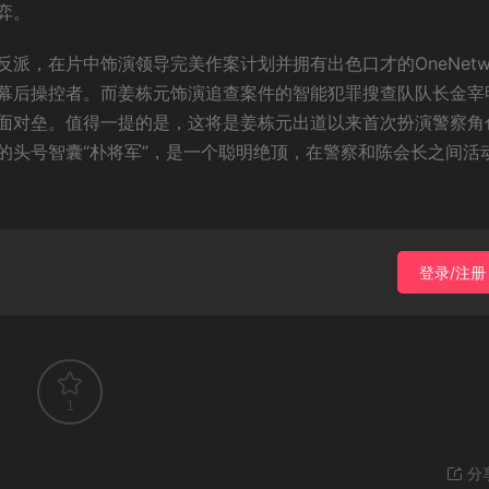
弈。
派，在片中饰演领导完美作案计划并拥有出色口才的OneNetwo
幕后操控者。而姜栋元饰演追查案件的智能犯罪搜查队队长金宰
面对垒。值得一提的是，这将是姜栋元出道以来首次扮演警察角
的头号智囊“朴将军”，是一个聪明绝顶，在警察和陈会长之间活
登录/注册
1
分