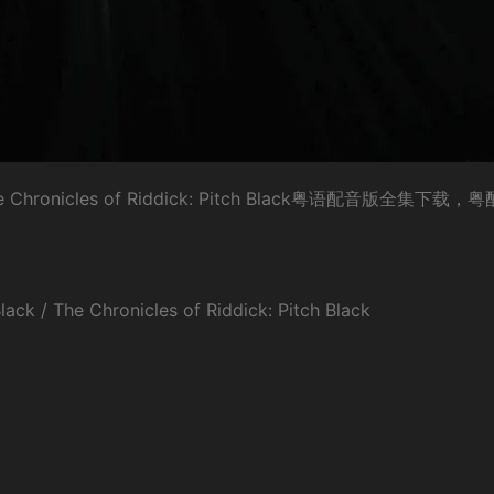
hronicles of Riddick: Pitch Black粤语配音版全集下载，
The Chronicles of Riddick: Pitch Black