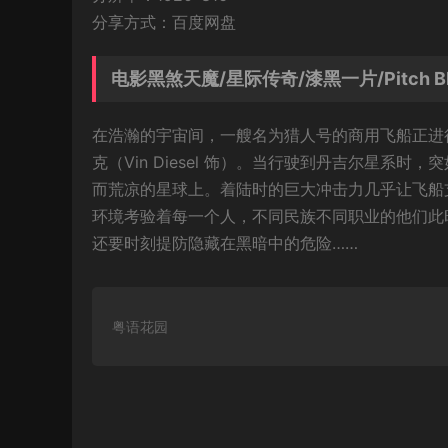
分享方式：百度网盘
电影黑煞天魔/星际传奇/漆黑一片/Pitch B
在浩瀚的宇宙间，一艘名为猎人号的商用飞船正进
克（Vin Diesel 饰）。当行驶到丹吉尔星
而荒凉的星球上。着陆时的巨大冲击力几乎让飞船
环境考验着每一个人，不同民族不同职业的他们此
还要时刻提防隐藏在黑暗中的危险……
粤语花园