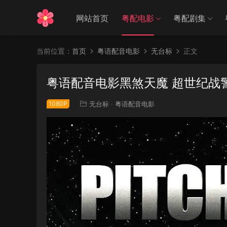
网站首页
粤配电影
粤配剧集
当前位置：
首页
粤语配音电影
无台标
正文
粤语配音电影黑煞天魔 超世纪战警 星际
1080P
无台标
·
粤语配音电影