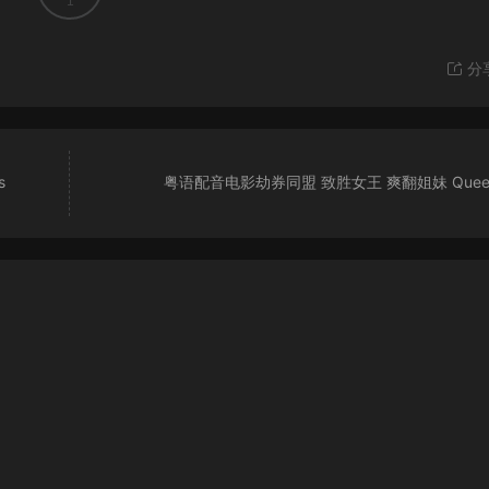
1
分
s
粤语配音电影劫券同盟 致胜女王 爽翻姐妹 Queen