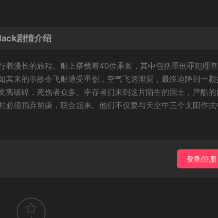
lack剧情介绍
行着漫长的旅程。船上搭载着40位乘客，其中包括重刑罪犯理查
系时，突如其来的事故令飞船遭受重创，空气飞速泄漏，最终迫降到一颗
支离破碎，死伤者众多。幸存者们来到这片陌生的国土，严酷的
时必须捐弃前嫌，联合起来。他们不仅要与天空中三个太阳作抗
登录/注册