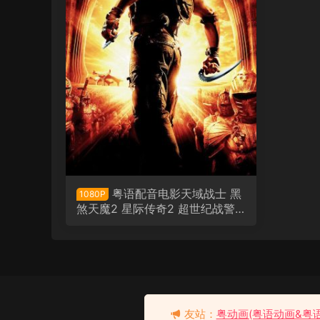
粤语配音电影天域战士 黑
1080P
煞天魔2 星际传奇2 超世纪战警2
The Chronicles of Riddick
韩剧卞赫的爱情粤语配音版
全24集 卞赫的爱情粤语版
去瞅瞅看
友站：
粤动画(粤语动画&粤
刚刚 有人购买