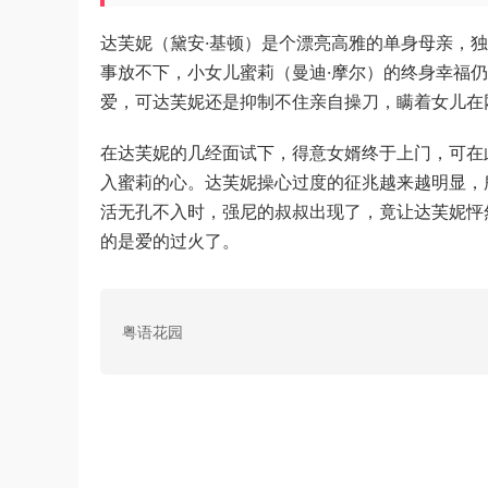
达芙妮（黛安·基顿）是个漂亮高雅的单身母亲，
事放不下，小女儿蜜莉（曼迪·摩尔）的终身幸福
爱，可达芙妮还是抑制不住亲自操刀，瞒着女儿在
在达芙妮的几经面试下，得意女婿终于上门，可在
入蜜莉的心。达芙妮操心过度的征兆越来越明显，
活无孔不入时，强尼的叔叔出现了，竟让达芙妮怦
的是爱的过火了。
粤语花园