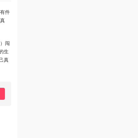
总有件
觅真
特）闯
的生
己真