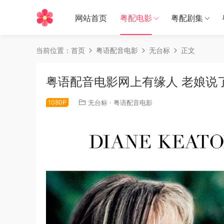
网站首页
粤配电影
粤配剧集
当前位置：
首页
粤语配音电影
无台标
正文
粤语配音电影网上有缘人 老娘说了算 爱得
1080P
无台标
·
粤语配音电影