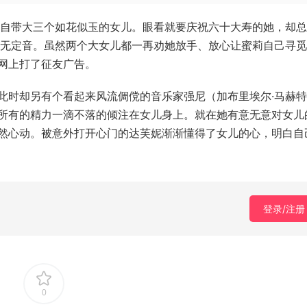
独自带大三个如花似玉的女儿。眼看就要庆祝六十大寿的她，却
仍无定音。虽然两个大女儿都一再劝她放手、放心让蜜莉自己寻
网上打了征友广告。
此时却另有个看起来风流倜傥的音乐家强尼（加布里埃尔·马赫
所有的精力一滴不落的倾注在女儿身上。就在她有意无意对女儿
然心动。被意外打开心门的达芙妮渐渐懂得了女儿的心，明白自
登录/注册
0