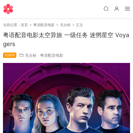
当前位置：
首页
粤语配音电影
无台标
正文
粤语配音电影太空异旅 一级任务 迷惘星空 Voya
gers
1080P
无台标
·
粤语配音电影