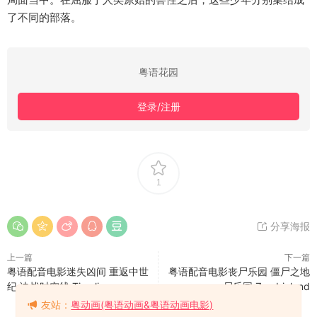
了不同的部落。
粤语花园
登录/注册
1
分享海报
上一篇
下一篇
粤语配音电影迷失凶间 重返中世
粤语配音电影丧尸乐园 僵尸之地
纪 决战时空线 Timeline
尸乐园 Zombieland
友站：
粤动画(粤语动画&粤语动画电影)