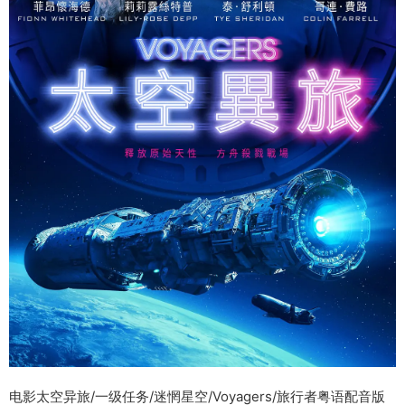
电影太空异旅/一级任务/迷惘星空/Voyagers/旅行者粤语配音版