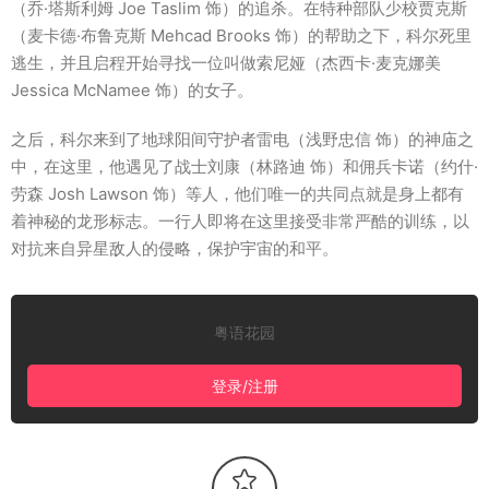
（乔·塔斯利姆 Joe Taslim 饰）的追杀。在特种部队少校贾克斯
（麦卡德·布鲁克斯 Mehcad Brooks 饰）的帮助之下，科尔死里
逃生，并且启程开始寻找一位叫做索尼娅（杰西卡·麦克娜美
Jessica McNamee 饰）的女子。
之后，科尔来到了地球阳间守护者雷电（浅野忠信 饰）的神庙之
中，在这里，他遇见了战士刘康（林路迪 饰）和佣兵卡诺（约什·
劳森 Josh Lawson 饰）等人，他们唯一的共同点就是身上都有
着神秘的龙形标志。一行人即将在这里接受非常严酷的训练，以
对抗来自异星敌人的侵略，保护宇宙的和平。
粤语花园
登录/注册