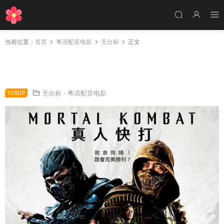
当前位置：
首页
粤语配音电影
无台标
正文
粤语配音电影真人快打 真人快打：毁灭 格斗之
王 Mortal Kombat
1080P
无台标
·
粤语配音电影