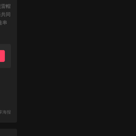
贝雷帽
来共同
连串
享海报