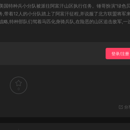
一支美国特种兵小分队被派往阿富汗山区执行任务。锤哥扮演“绿色
任务,带着12人的小分队踏上了阿富汗征程,并说服了北方联盟将军
略,特种部队们驾着马匹化身骑兵队,在险恶的山区追击敌军,一
登录/注册
0
分