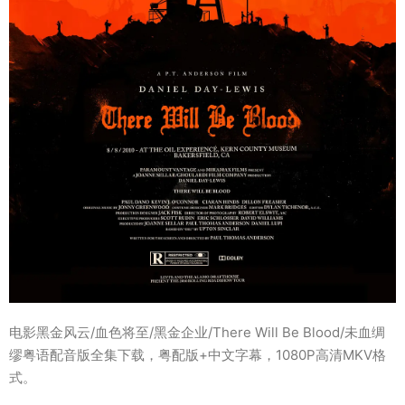
电影黑金风云/血色将至/黑金企业/There Will Be Blood/未血绸
缪粤语配音版全集下载，粤配版+中文字幕，1080P高清MKV格
式。