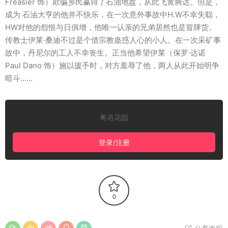
Freasier 饰）欺骗乡民赢得了石油地盘，从此飞黄腾达。但是，
成为 石油大亨的他并不快乐，在一次意外事故中H.W不幸失聪，
HW对他的怨恨与日俱增，他唯一认亲的兄弟居然也是冒牌货。
传教士伊莱·桑迪不过是个借宗教蛊惑人心的小人。在一次采矿事
故中，丹尼尔的工人不幸丧生。正当他希望伊莱（保罗·达诺
Paul Dano 饰）施以援手时，对方羞辱了他，两人从此开始明争
暗斗……
粤语花园
登录/注册
0