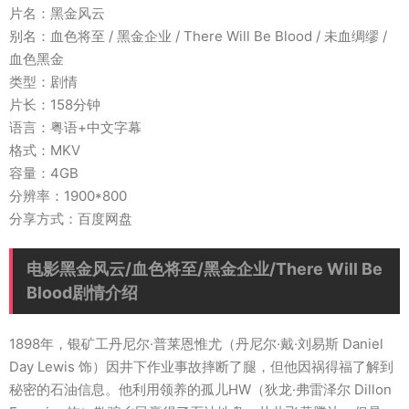
片名：黑金风云
别名：血色将至 / 黑金企业 / There Will Be Blood / 未血绸缪 /
血色黑金
类型：剧情
片长：158分钟
语言：粤语+中文字幕
格式：MKV
容量：4GB
分辨率：1900*800
分享方式：百度网盘
电影黑金风云/血色将至/黑金企业/There Will Be
Blood剧情介绍
1898年，银矿工丹尼尔·普莱恩惟尤（丹尼尔·戴·刘易斯 Daniel
Day Lewis 饰）因井下作业事故摔断了腿，但他因祸得福了解到
秘密的石油信息。他利用领养的孤儿HW（狄龙·弗雷泽尔 Dillon