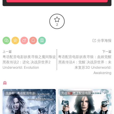
2
分享海报
上一篇
下一篇
粤语配音电影妖夜寻狼之魔间叛徒
粤语配音电影妖夜寻狼：血姬觉醒
黑夜传说2：进化 决战异世界2
黑夜传说4：觉醒 决战异世界：未
Underworld: Evolution
来复苏3D Underworld:
Awakening
猜你喜欢
无台标
·
粤语配音电影
无台标
·
粤语配音电影