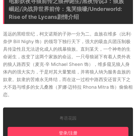
电影妖夜寻狼前传之狼神诞生/黑夜传说3：狼族
崛起/决战异世界前传：鬼哭狼嚎/Underworld:
Rise of the Lycans剧情介绍
遥远的黑暗世纪，柯文诺斯的子孙一分为二。血族在维多（比利·
奈伊 Bill Nighy 饰）的领导下独行天下，强大的吸血兵团压制极
具传染性且无法进化成人的残暴狼族。直到某天，一个神奇的生
命诞生，改变了这两个家族的命运。一只母狼诞下有着人类外表
的狼人路西安（麦克·辛 Michael Sheen 饰），维多窥见狼人身
体内的强大实力，于是对其大量繁殖，并将狼人纳为服务血族的
奴隶。奴隶的苦难永无终结，而在这一过程中路西安还冒天下之
大不韪与维多的女儿桑雅（罗娜·迈特拉 Rhona Mitra 饰）偷偷相
恋。
粤语花园
登录/注册