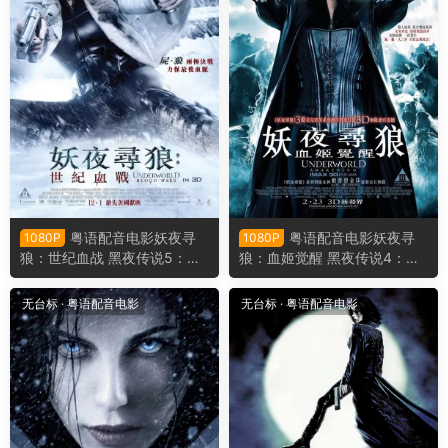
粤语配音电影妖夜寻
粤语配音电影妖夜寻
1080P
1080P
狼：世纪血战 黑夜传说5：血
狼：血姬觉醒 黑夜传说4：觉
战 决战异世界5 弑血之战 Und
醒 决战异世界：未来复苏3D
erworld: Blood Wars
Underworld: Awakening
无台标
·
粤语配音电影
无台标
·
粤语配音电影