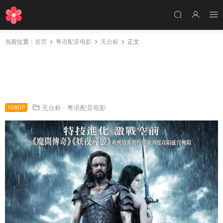
当前位置：
首页
粤语配音电影
无台标
正文
粤语配音电影妖夜寻狼前传之狼神诞生 黑夜传说
3：狼族崛起 决战异世界前传：鬼哭狼嚎 Under
world: Rise of the Lycans
1080P
无台标
·
粤语配音电影