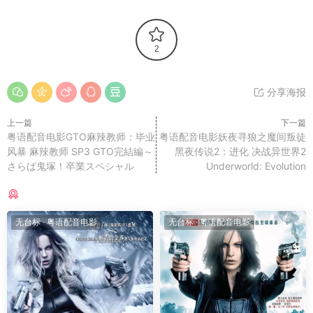
2
分享海报
上一篇
下一篇
粤语配音电影GTO麻辣教师：毕业
粤语配音电影妖夜寻狼之魔间叛徒
风暴 麻辣教师 SP3 GTO完結編～
黑夜传说2：进化 决战异世界2
さらば鬼塚！卒業スペシャル
Underworld: Evolution
猜你喜欢
无台标
·
粤语配音电影
无台标
·
粤语配音电影