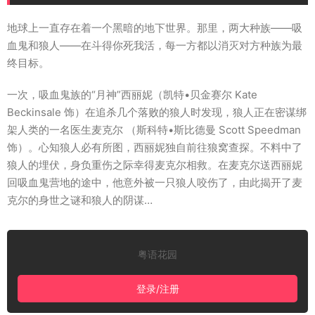
地球上一直存在着一个黑暗的地下世界。那里，两大种族――吸
血鬼和狼人――在斗得你死我活，每一方都以消灭对方种族为最
终目标。
一次，吸血鬼族的“月神”西丽妮（凯特•贝金赛尔 Kate
Beckinsale 饰）在追杀几个落败的狼人时发现，狼人正在密谋绑
架人类的一名医生麦克尔 （斯科特•斯比德曼 Scott Speedman
饰）。心知狼人必有所图，西丽妮独自前往狼窝查探。不料中了
狼人的埋伏，身负重伤之际幸得麦克尔相救。在麦克尔送西丽妮
回吸血鬼营地的途中，他意外被一只狼人咬伤了，由此揭开了麦
克尔的身世之谜和狼人的阴谋…
粤语花园
登录/注册