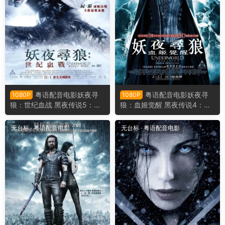
粤语配音电影妖夜寻
粤语配音电影妖夜寻
1080P
1080P
狼：世纪血战 黑夜传说5：血
狼：血姬觉醒 黑夜传说4：觉
战 决战异世界5 弑血之战 Und
醒 决战异世界：未来复苏3D
erworld: Blood Wars
Underworld: Awakening
无台标
·
粤语配音电影
无台标
·
粤语配音电影