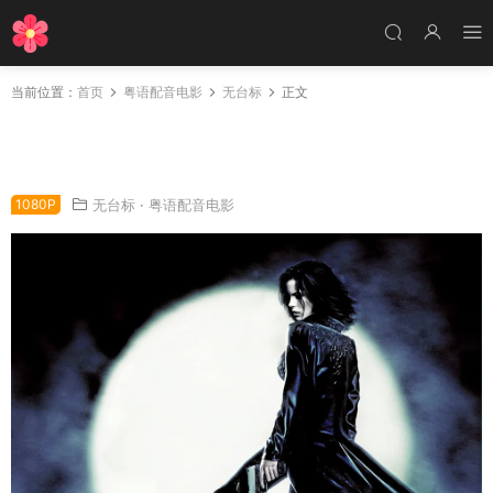
当前位置：
首页
粤语配音电影
无台标
正文
粤语配音电影妖夜寻狼 黑夜传说 决战异世界 Un
derworld
1080P
无台标
·
粤语配音电影