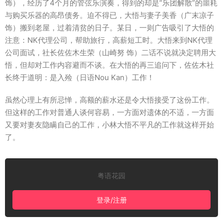
饰），经历了4个月的管弦乐演奏，得到的却是“乐团解散”的噩耗
与购买乐器的高昂债务。迫不得已，大悟与妻子美香（广末凉子
饰）搬到老屋，过着清贫的日子。某日，一则广告吸引了大悟的
注意：NK代理公司，帮助旅行，高薪短工时。大悟来到NK代理
公司面试，社长佐佐木生荣（山崎努 饰）二话不说就决定聘用大
悟，但却对工作内容避而不谈。在大悟的再三追问下，佐佐木社
长终于道明：是入殓（日语Nou Kan）工作！
虽然心理上有所忌惮，高额的薪水还是令大悟接受了这份工作。
但这样的工作对普通人谈何容易，一方面对遗体的不适，一方面
又要对妻友隐瞒自己的工作，小林大悟不平凡的工作就这样开始
了。
粤语花园
登录/注册