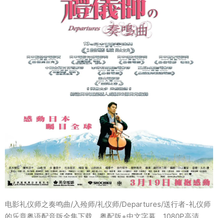
电影礼仪师之奏鸣曲/入殓师/礼仪师/Departures/送行者-礼仪师
的乐章粤语配音版全集下载，粤配版+中文字幕，1080P高清