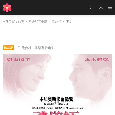
当前位置：
首页
粤语配音电影
无台标
正文
粤语配音电影礼仪师之奏鸣曲 入殓师 礼仪师 De
partures おくりびと
1080P
无台标
·
粤语配音电影