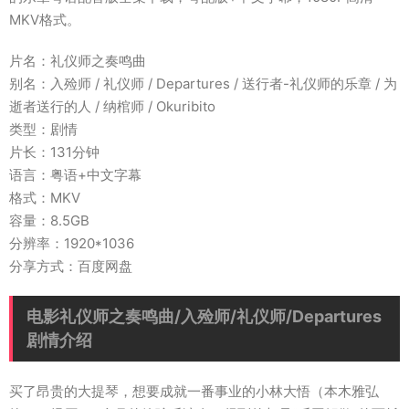
MKV格式。
片名：礼仪师之奏鸣曲
别名：入殓师 / 礼仪师 / Departures / 送行者-礼仪师的乐章 / 为
逝者送行的人 / 纳棺师 / Okuribito
类型：剧情
片长：131分钟
语言：粤语+中文字幕
格式：MKV
容量：8.5GB
分辨率：1920*1036
分享方式：百度网盘
电影礼仪师之奏鸣曲/入殓师/礼仪师/Departures
剧情介绍
买了昂贵的大提琴，想要成就一番事业的小林大悟（本木雅弘