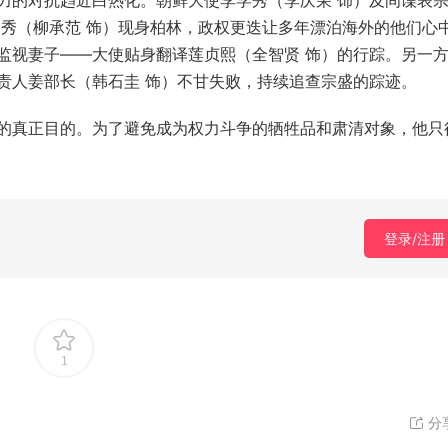
力的对抗趋近白热化。朝鲜大使李学秀（李庆荣 饰）及间谍表
明秀（柳承范 饰）现身柏林，政权更迭让多年漂泊海外的他们心
监视妻子——大使贴身翻译莲贞熙（全智贤 饰）的行踪。另一
责人姜部长（韩石圭 饰）不甘失败，持续追查宗盛的踪迹。
的真正目的。为了避免成为权力斗争的牺牲品和肃清对象，他只
登录/注册
1
分