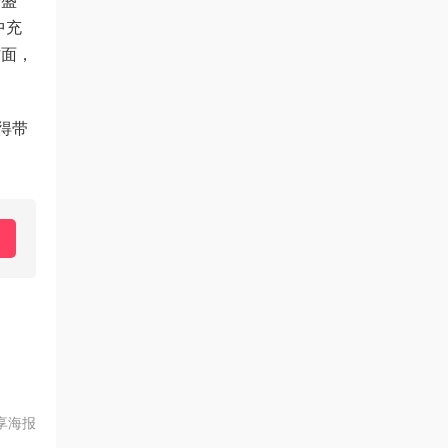
宗盛
中充
方面，
得带
享海报