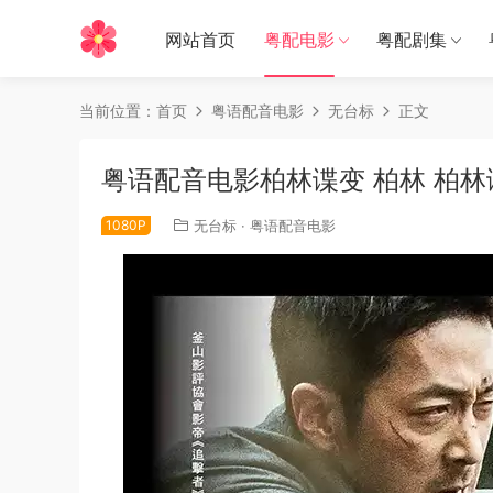
网站首页
粤配电影
粤配剧集
当前位置：
首页
粤语配音电影
无台标
正文
粤语配音电影柏林谍变 柏林 柏林谍战 Th
1080P
无台标
·
粤语配音电影