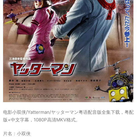
电影小双侠/Yatterman/ヤッターマン粤语配音版全集下载，粤配
版+中文字幕，1080P高清MKV格式。
片名：小双侠