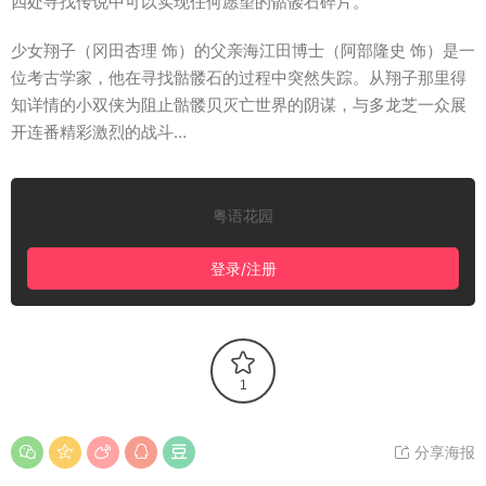
四处寻找传说中可以实现任何愿望的骷髅石碎片。
少女翔子（冈田杏理 饰）的父亲海江田博士（阿部隆史 饰）是一
位考古学家，他在寻找骷髅石的过程中突然失踪。从翔子那里得
知详情的小双侠为阻止骷髅贝灭亡世界的阴谋，与多龙芝一众展
开连番精彩激烈的战斗…
粤语花园
登录/注册
1
分享海报