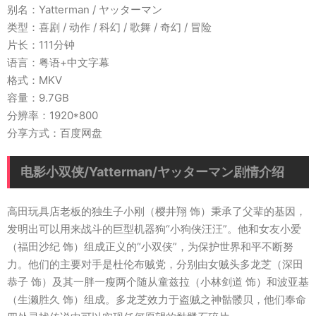
别名：Yatterman / ヤッターマン
类型：喜剧 / 动作 / 科幻 / 歌舞 / 奇幻 / 冒险
片长：111分钟
语言：粤语+中文字幕
格式：MKV
容量：9.7GB
分辨率：1920*800
分享方式：百度网盘
电影小双侠/Yatterman/ヤッターマン剧情介绍
高田玩具店老板的独生子小刚（樱井翔 饰）秉承了父辈的基因，
发明出可以用来战斗的巨型机器狗“小狗侠汪汪”。他和女友小爱
（福田沙纪 饰）组成正义的“小双侠”，为保护世界和平不断努
力。他们的主要对手是杜伦布贼党，分别由女贼头多龙芝（深田
恭子 饰）及其一胖一瘦两个随从童兹拉（小林剑道 饰）和波亚基
（生濑胜久 饰）组成。多龙芝效力于盗贼之神骷髅贝，他们奉命