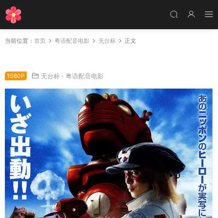
当前位置：
首页
粤语配音电影
无台标
正文
粤语配音电影小双侠 Yatterman ヤッターマン
1080P
无台标
·
粤语配音电影