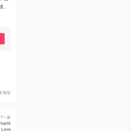
拔。
享海报
下一篇
upid
Love