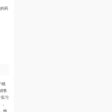
瘾的药
于桃
销售
个实习
），
，他