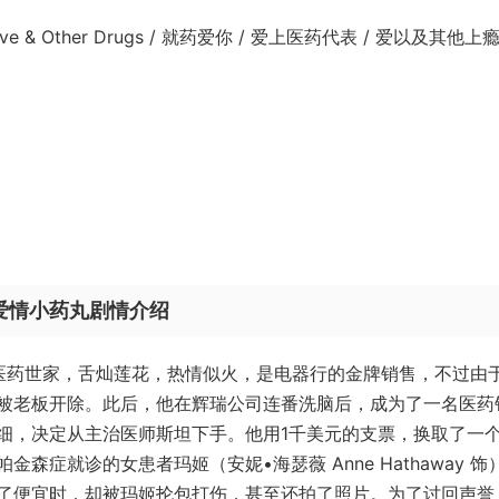
 & Other Drugs / 就药爱你 / 爱上医药代表 / 爱以及其他上
/爱情小药丸剧情介绍
 饰）出身医药世家，舌灿莲花，热情似火，是电器行的金牌销售，不过由
被老板开除。此后，他在辉瑞公司连番洗脑后，成为了一名医药
细，决定从主治医师斯坦下手。他用1千美元的支票，换取了一
症就诊的女患者玛姬（安妮•海瑟薇 Anne Hathaway 饰
了便宜时，却被玛姬抡包打伤，甚至还拍了照片。为了讨回声誉