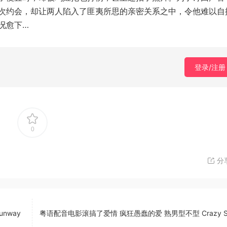
次约会，却让两人陷入了匪夷所思的亲密关系之中，令他难以自
况愈下…
登录/注册
0
分
nway
粤语配音电影滚搞了爱情 疯狂愚蠢的爱 熟男型不型 Crazy St