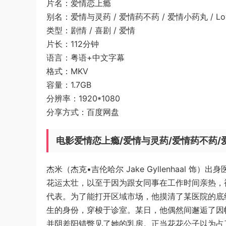
片名：爱情恋上瘾
别名：爱情与灵药 / 爱情药不药 / 爱情小药丸 / Love
类型：剧情 / 喜剧 / 爱情
片长：112分钟
语言：粤语+中文字幕
格式：MKV
容量：1.7GB
分辨率：1920*1080
分享方式：百度网盘
电影爱情恋上瘾/爱情与灵药/爱情药不药
杰米（杰克•吉伦哈尔 Jake Gyllenhaal
花运太壮，以至于因为跟女同事在工作时间亲热，
代表。为了能打开区域市场，他摸清了某医院的底
生的身份，穿梭于诊室。某日，他偶然间邂逅了因帕金森
并阴差阳错瞥见了她的乳房。正当花花公子以为占