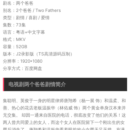
剧名：两个爸爸
别名：2个爸爸 / Two Fathers
类型：剧情 / 喜剧 / 爱情
集数：73集
语言：粤语+中文字幕
格式：MKV
容量：52GB
版本：J2录影版（TS高清源码压制）
分辨率：1920*1080
分享方式：百度网盘
电视剧两个爸爸剧情简介
集聪明、英俊于一身的明星律师唐翔希（杨一展 饰）和温柔、和
善、热心的花店老板温振华（林佑威 饰）两个黄金单身汉本来并
无交集。 却因一通来自医院的电话，彻底改变了他们的关系！这
两人曾共同爱上的女人，而这个女人在医院留下一个刚出生的女
婴后消失了。唐翔希和温振华看着眼前的小女婴无足无措，充满