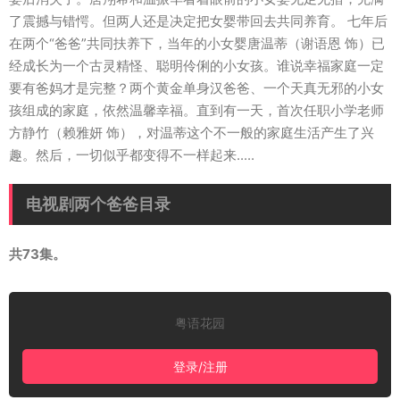
了震撼与错愕。但两人还是决定把女婴带回去共同养育。 七年后
在两个“爸爸”共同扶养下，当年的小女婴唐温蒂（谢语恩 饰）已
经成长为一个古灵精怪、聪明伶俐的小女孩。谁说幸福家庭一定
要有爸妈才是完整？两个黄金单身汉爸爸、一个天真无邪的小女
孩组成的家庭，依然温馨幸福。直到有一天，首次任职小学老师
方静竹（赖雅妍 饰），对温蒂这个不一般的家庭生活产生了兴
趣。然后，一切似乎都变得不一样起来.....
电视剧两个爸爸目录
共73集。
粤语花园
登录/注册