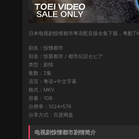
日本电视剧惊慄都市粤语配音版全集下载，粤配TV版
剧名：惊慄都市
别名：惊栗都市 / 都市伝説セピア
类型：剧情
集数：2集
语言：粤语+中文字幕
格式：MKV
容量：1GB
分辨率：1024*576
分享方式：百度网盘
电视剧惊慄都市剧情简介