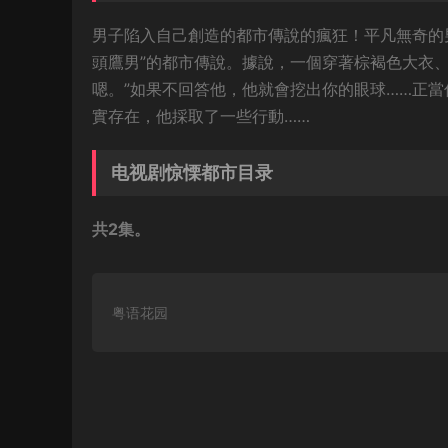
男子陷入自己創造的都市傳說的瘋狂！平凡無奇的
頭鷹男”的都市傳說。據說，一個穿著棕褐色大衣
嗯。”如果不回答他，他就會挖出你的眼球……正
實存在，他採取了一些行動……
电视剧惊慄都市目录
共2集。
粤语花园