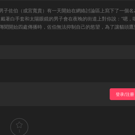
男子佐伯（成宮寬貴）有一天開始在網絡討論區上寫下了一個名
、戴著白手套和太陽眼鏡的男子會在夜晚的街道上對你說：“嗯，
當傳聞開始四處傳播時，佐伯無法抑制自己的慾望，為了讓貓頭鷹
登录/注册
1