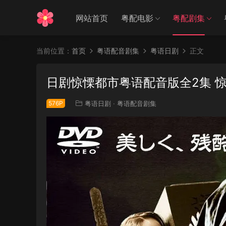
网站首页
粤配电影
粤配剧集
当前位置：
首页
粤语配音剧集
粤语日剧
正文
日剧惊慄都市粤语配音版全2集 
576P
粤语日剧
·
粤语配音剧集