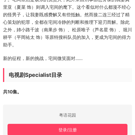
里亚（夏菜 饰）则调入宅间的麾下。这个看似对什么都漫不经心
的怪男子，让我妻既感费解又有些抵触。然而接二连三经过了精
心策划的犯罪，全都在宅间冷静的判断和推理下迎刃而解。除此
之外，姉小路千波（南果步 饰）、松原唯子（芦名星 饰）、堀川
耕平（平岡祐太 饰）等原特搜科队员的加入，更成为宅间的得力
助手。
新的征程，新的挑战，宅间微笑面对……
电视剧Specialist目录
共10集。
粤语花园
登录/注册