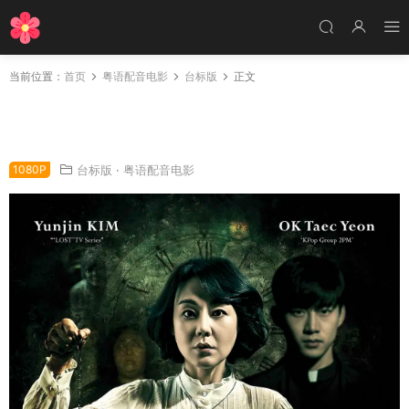
当前位置：
首页
粤语配音电影
台标版
正文
粤语配音电影时之凶间 时间上的家 消失的房子
House of the Disappeared
1080P
台标版
·
粤语配音电影