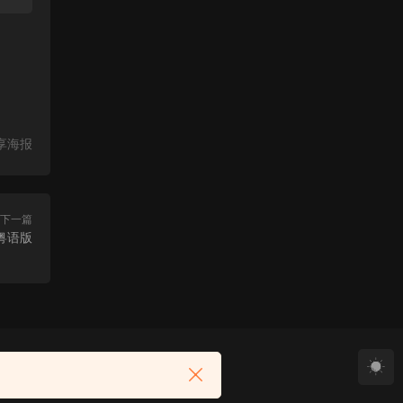
享海报
下一篇
粤语版