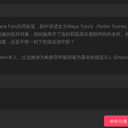
ft及Sara Fain共同执笔，剧中讲述女主Maya Travis（Robin Tunne
传媒的批评对象，因此她离开了洛杉矶隐居在俄勒冈州的农村。
循规，还是不惜一切下把他送进牢狱？
ark本人，过去她身为检察官时输得最为著名的就是O.J. Simps
登录/注册