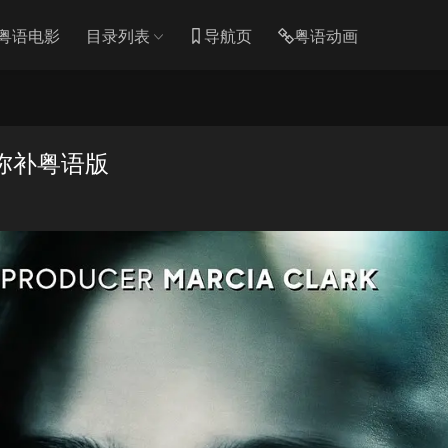
粤语电影
目录列表
导航页
粤语动画
弥补粤语版