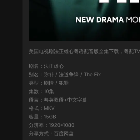
美国电视剧法正雄心粤语配音版全集下载，粤配TV版
剧名：法正雄心
别名：弥补 / 法道争锋 / The Fix
类型：剧情 / 犯罪
集数：10集
语言：粤英双语+中文字幕
格式：MKV
容量：15GB
分辨率：1920*1080
分享方式：百度网盘