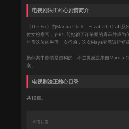
电视剧法正雄心剧情简介
《The Fix》由Marcia Clark﹑Elizabeth Cra
位女检察官，在8年前她输了谋杀案的庭审并成为
年后这位凶手再一次行凶，这次Maya究竟该蹈矩
虽然案中剧情是虚构的，不过灵感是来自Marcia Cl
案。
电视剧法正雄心目录
共10集。
粤语花园