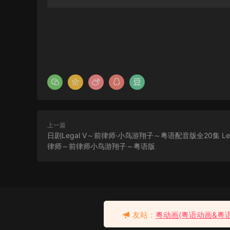
上一篇
日剧Legal V～前律师·小鸟游翔子～粤语配音版全20集 Le
律师～前律师小鸟游翔子～粤语版
粤语配音电影哥斯拉再战机
械哥斯拉 酷斯拉大战机械酷
去瞅瞅看
友站：
粤动画(粤语动画&粤
斯拉 哥斯拉X机械哥斯拉 ゴ
5分钟前 有人购买
ジラ×メカゴジラ