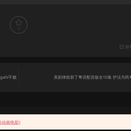
0
分
galV不败
美剧律政新丁粤语配音版全10集 护法为民
粤语花园
语动画电影)