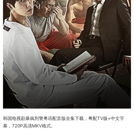
韩国电视剧暴疯刑警粤语配音版全集下载，粤配TV版+中文字
幕，720P高清MKV格式。