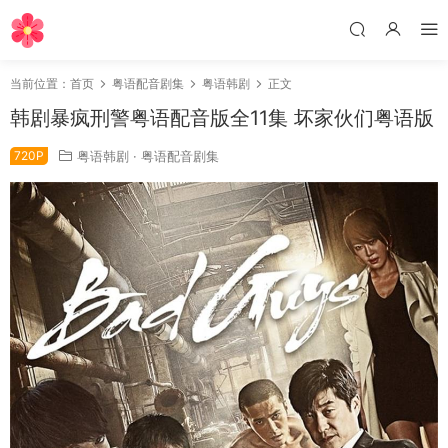
当前位置：
首页
粤语配音剧集
粤语韩剧
正文
韩剧暴疯刑警粤语配音版全11集 坏家伙们粤语版
720P
粤语韩剧
·
粤语配音剧集