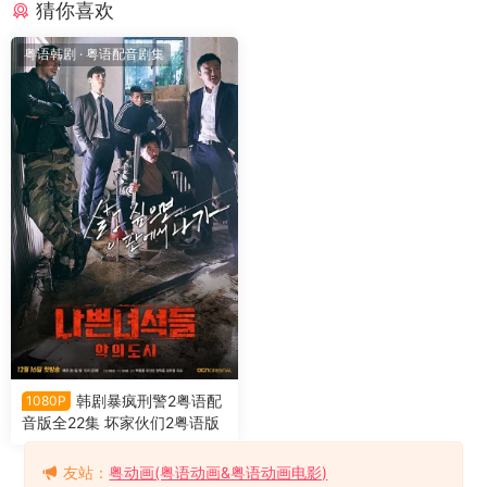
猜你喜欢
粤语韩剧
·
粤语配音剧集
韩剧暴疯刑警2粤语配
1080P
音版全22集 坏家伙们2粤语版
友站：
粤动画(粤语动画&粤语动画电影)