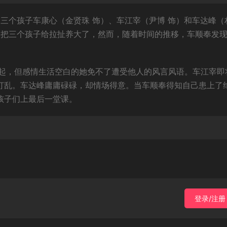
三个孩子车康心（金贤珠 饰）、车江宰（尹博 饰）和车达峰（
是把三个孩子给拉扯养大了，然而，随着时间的推移，车顺奉发
起，但感情生活空白的她免不了遭受他人的风言风语。车江宰即
部打乱。车达峰庸庸碌碌，却情场得意。当车顺奉得知自己患上了
孩子们上最后一堂课。
登录/注册