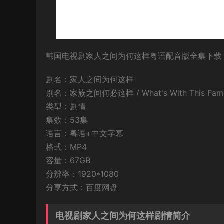
韩国电视剧家人之间为何这样粤语配音版全集下载，粤
剧名：家人之间为何这样
别名：家族之间何必这样 / What's With This Family 
类型：剧情
集数：53集
语言：粤语+中文字幕
格式：MP4
容量：67GB
分辨率：1920*1080
分享方式：百度网盘
电视剧家人之间为何这样剧情简介