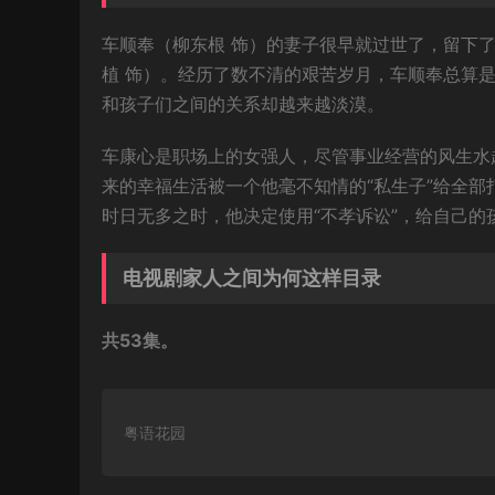
车顺奉（柳东根 饰）的妻子很早就过世了，留下了
植 饰）。经历了数不清的艰苦岁月，车顺奉总算
和孩子们之间的关系却越来越淡漠。
车康心是职场上的女强人，尽管事业经营的风生水
来的幸福生活被一个他毫不知情的“私生子”给全
时日无多之时，他决定使用“不孝诉讼”，给自己的
电视剧家人之间为何这样目录
共53集。
粤语花园