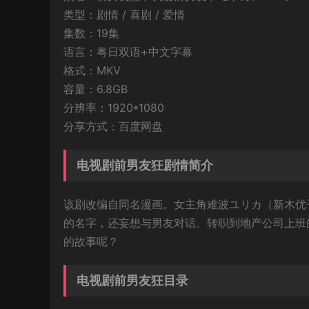
类型：剧情 / 喜剧 / 爱情
集数：19集
语言：粤日双语+中文字幕
格式：MKV
容量：6.8GB
分辨率：1920*1080
分享方式：百度网盘
电视剧前男友狂剧情简介
该剧改编自同名漫画。女主角难波ユリカ（新木优
的名字，还妄想与男友对话。转职到地产公司上班
的故事呢？
电视剧前男友狂目录