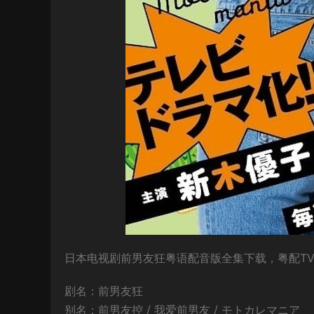
日本电视剧前男友狂粤语配音版全集下载，粤配TV版
剧名：前男友狂
别名：前男友控 / 我爱前男友 / モトカレマニア