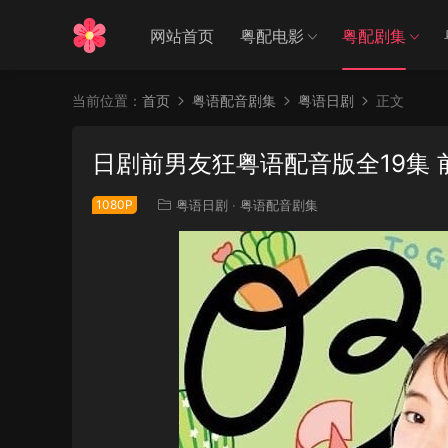
网站首页
粤配电影
粤配剧集
当前位置：
首页
粤语配音剧集
粤语日剧
正文
日剧前男友狂粤语配音版全19集
1080P
粤语日剧
·
粤语配音剧集