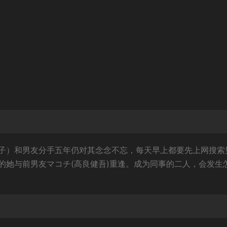
子）和男友分手五年仍对其念念不忘，每天早上都要先上网搜索
的她与前男友マコチ(高良健吾)重逢。成为同事的二人，会发生