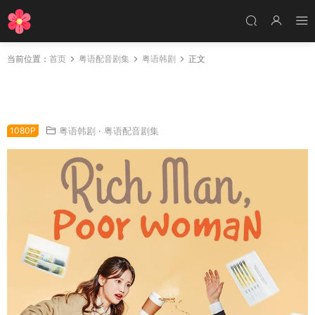
当前位置：
首页
粤语配音剧集
粤语韩剧
正文
韩剧高富帅社长粤语配音版全22集 富贵男粤语
版
1080P
粤语韩剧
·
粤语配音剧集