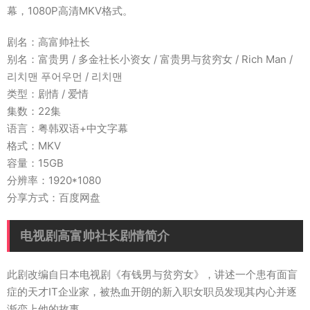
幕，1080P高清MKV格式。
剧名：高富帅社长
别名：富贵男 / 多金社长小资女 / 富贵男与贫穷女 / Rich Man /
리치맨 푸어우먼 / 리치맨
类型：剧情 / 爱情
集数：22集
语言：粤韩双语+中文字幕
格式：MKV
容量：15GB
分辨率：1920*1080
分享方式：百度网盘
电视剧高富帅社长剧情简介
此剧改编自日本电视剧《有钱男与贫穷女》，讲述一个患有面盲
症的天才IT企业家，被热血开朗的新入职女职员发现其内心并逐
渐恋上他的故事。