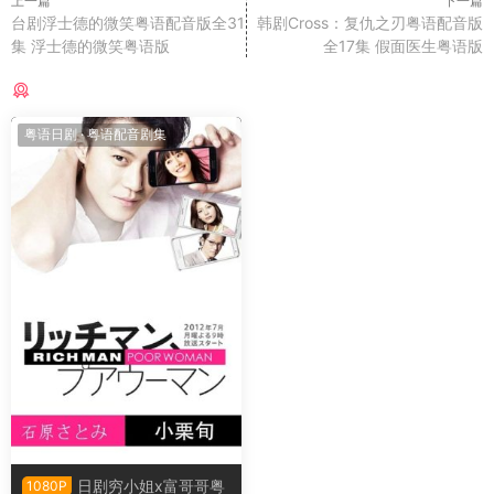
上一篇
下一篇
台剧浮士德的微笑粤语配音版全31
韩剧Cross：复仇之刃粤语配音版
集 浮士德的微笑粤语版
全17集 假面医生粤语版
猜你喜欢
粤语日剧
·
粤语配音剧集
日剧穷小姐x富哥哥粤
1080P