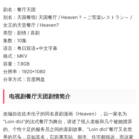
剧名：餐厅天团
别名：天国餐馆/ 天国餐厅 / Heaven？～ご苦楽レストラン～ /
女王的天堂餐厅 / Heaven?
类型：剧情 / 喜剧
集数：10集
语言：粤日双语+中文字幕
格式：MKV
容量：7.8GB
分辨率：1920*1080
分享方式：百度网盘
电视剧餐厅天团剧情简介
改编自佐佐木伦子的同名喜剧漫画《Heaven》，以一家名为
“Loin dlci”的法式餐厅为舞台，讲述了怪人老板和几个被她摆弄
的、个性十足的服务员之间的喜剧故事。“Loin dlci”餐厅又名世
界的尽头，店如其名，它距离车站、闹市、住宅都很远，而这家