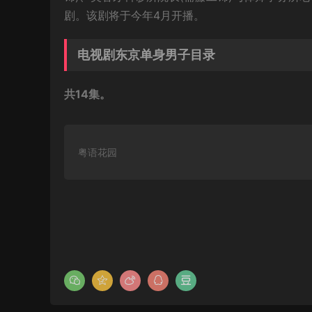
剧。该剧将于今年4月开播。
电视剧东京单身男子目录
共14集。
粤语花园