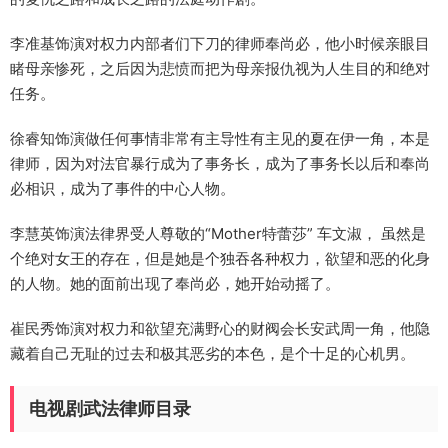
李准基饰演对权力内部者们下刀的律师奉尚必，他小时候亲眼目
睹母亲惨死，之后因为悲愤而把为母亲报仇视为人生目的和绝对
任务。
徐睿知饰演做任何事情非常有主导性有主见的夏在伊一角，本是
律师，因为对法官暴行成为了事务长，成为了事务长以后和奉尚
必相识，成为了事件的中心人物。
李慧英饰演法律界受人尊敬的“Mother特蕾莎” 车文淑， 虽然是
个绝对女王的存在，但是她是个独吞各种权力，欲望和恶的化身
的人物。她的面前出现了奉尚必，她开始动摇了。
崔民秀饰演对权力和欲望充满野心的财阀会长安武周一角，他隐
藏着自己无耻的过去和极其恶劣的本色，是个十足的心机男。
电视剧武法律师目录