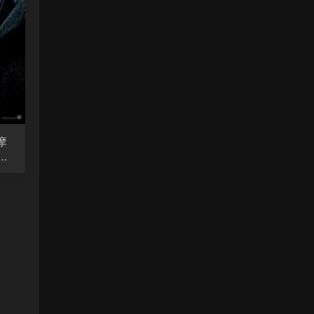
摩
游
e o