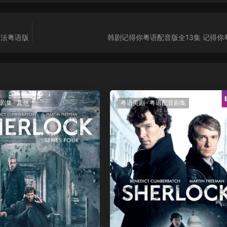
绎法粤语版
韩剧记得你粤语配音版全13集 记得你
剧集
·
其他
粤语美剧
·
粤语配音剧集