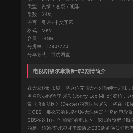
类型：剧情 / 悬疑 / 犯罪
集数：24集
语言：粤语+中文字幕
格式：MKV
容量：14GB
分辨率：1280*720
分享方式：百度网盘
电视剧福尔摩斯新传2剧情简介
在大家纷纷质疑，将这位充满大不列颠绅士之味，
著名演员约翰·李·米勒(Jonny Lee Miller)签约
集《嗜血法医》(Dexter)的英国男演员，将在《
自CBS，那么它的风格也许无法像盖·里奇的电影
CBS在这样两个“前辈”的重压下，依旧敢预定导
的是，约翰·李·米勒和电影版及BBC版的演员们都