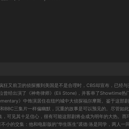
疯狂又前卫的侦探搬到美国是不是合理时，CBS却宣布，已经与
，这位曾经出演了《神奇律师》(Eli Stone)，并客串了Showtime热
Elementary》中饰演居住在纽约城中大侦探福尔摩斯。鉴于这部
版和BBC三集片一样偏幽默，沉重的故事是可以预见的。尽管如
航集，可见其十足信心，很有可能这部剧将会成为明年的大热。而
有不小的交集：他和电影版的“华生医生”裘德·洛是同学，两人一