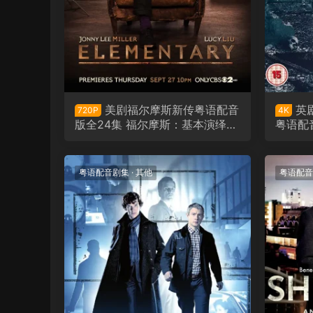
美剧福尔摩斯新传粤语配音
英
720P
4K
版全24集 福尔摩斯：基本演绎法
粤语配
粤语版
第四季
粤语配音剧集
·
其他
粤语配音