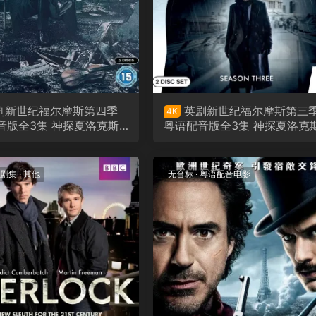
剧新世纪福尔摩斯第四季
英剧新世纪福尔摩斯第三
4K
音版全3集 神探夏洛克斯
粤语配音版全3集 神探夏洛克
粤语版
第三季粤语版
剧集
·
其他
无台标
·
粤语配音电影