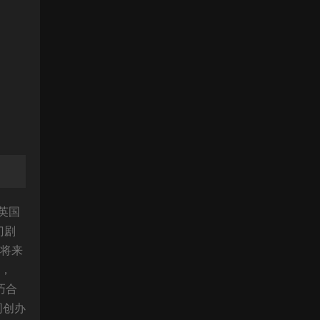
英国
门剧
剧将来
此，
巧合
同创办