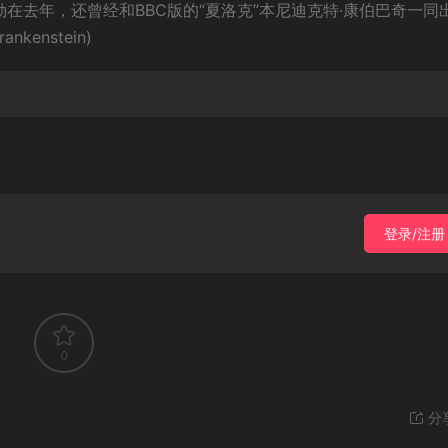
。而米勒在去年，还曾经和BBC版的“夏洛克”本尼迪克特·康伯巴奇一同
enstein)
登录/注册
0
分