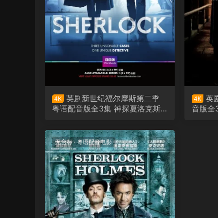
英剧新世纪福尔摩斯第二季
英
4K
4K
粤语配音版全3集 神探夏洛克斯
音版全
第二季粤语版
无台标
·
粤语配音电影