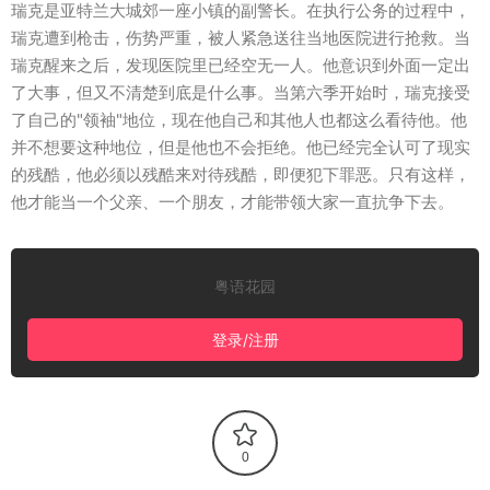
瑞克是亚特兰大城郊一座小镇的副警长。在执行公务的过程中，
瑞克遭到枪击，伤势严重，被人紧急送往当地医院进行抢救。当
瑞克醒来之后，发现医院里已经空无一人。他意识到外面一定出
了大事，但又不清楚到底是什么事。当第六季开始时，瑞克接受
了自己的"领袖"地位，现在他自己和其他人也都这么看待他。他
并不想要这种地位，但是他也不会拒绝。他已经完全认可了现实
的残酷，他必须以残酷来对待残酷，即便犯下罪恶。只有这样，
他才能当一个父亲、一个朋友，才能带领大家一直抗争下去。
粤语花园
登录/注册
0