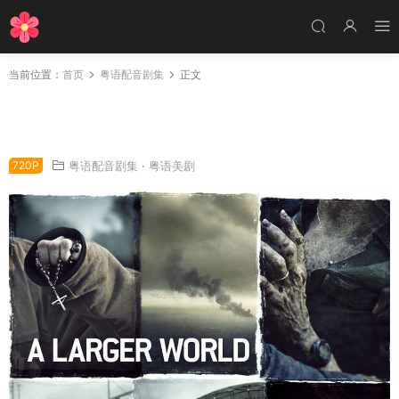
当前位置：
首页
粤语配音剧集
正文
美剧行尸第六季粤语配音版全16集 行尸走肉第六
季粤语版
720P
粤语配音剧集
·
粤语美剧