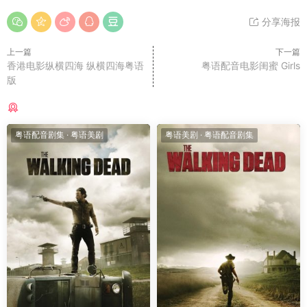
分享海报
上一篇
下一篇
香港电影纵横四海 纵横四海粤语
粤语配音电影闺蜜 Girls
版
猜你喜欢
粤语配音剧集
·
粤语美剧
粤语美剧
·
粤语配音剧集