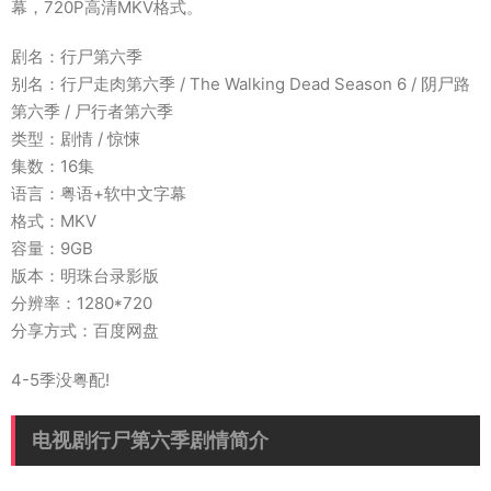
幕，720P高清MKV格式。
剧名：行尸第六季
别名：行尸走肉第六季 / The Walking Dead Season 6 / 阴尸路
第六季 / 尸行者第六季
类型：剧情 / 惊悚
集数：16集
语言：粤语+软中文字幕
格式：MKV
容量：9GB
版本：明珠台录影版
分辨率：1280*720
分享方式：百度网盘
4-5季没粤配!
电视剧行尸第六季剧情简介