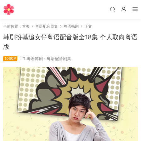
当前位置：
首页
粤语配音剧集
粤语韩剧
正文
韩剧扮基追女仔粤语配音版全18集 个人取向粤语
版
1080P
粤语韩剧
·
粤语配音剧集