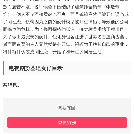
叛而痛苦不堪。各种误会下她结识了建筑师全镇镐（李敏镐
饰）。俩人不仅互相看彼此不爽，而且镇镐竟然还被开仁误当成
了同性恋。镇镐因为之前的设计模型被开仁搞砸，导致他的公司
面临倒闭危机，为了挽回颓势他孤注一掷竞标美术馆工程项目。
为了做出最完美的设计，他化身租客住进了世界名古屋商古斋，
然而商古斋的主人竟然就是朴开仁。镇镐为了挽救自己的事业，
将计就计伪装成同性恋，开始了和开仁的同居生活。
电视剧扮基追女仔目录
共18集。
粤语花园
登录/注册