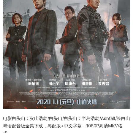
电影白头山：火山浩劫/白头山/白头山：半岛浩劫/Ashfall/长白山
粤语配音版全集下载，粤配版+中文字幕，1080P高清MKV格