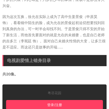
兴奋。
因为这次互换，徐允在实际上成为了高中生姜景俊（申原昊
饰），看着镜中陌生的脸，成为允在的景俊起初迫切想要找到回
到真身的办法，可一时半会却找不到。于是景俊只得不安的开始
了新生活，而他首先要面对的就是允在的未婚妻，也是自己老师
的吉多兰（李珉廷 饰）。面对自己未婚夫性情的大变，让多兰很
是不适应。而这还只是故事的开端……
电视剧爱情上错身目录
共20集。
粤语花园
登录/注册