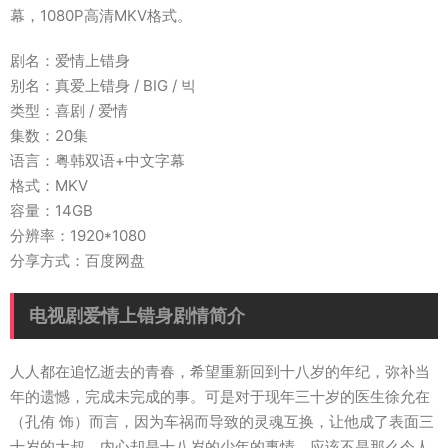
幕，1080P高清MKV格式。
剧名：爱情上错身
别名：真爱上错身 / BIG / 빅
类型：喜剧 / 爱情
集数：20集
语言：粤韩双语+中文字幕
格式：MKV
容量：14GB
分辨率：1920*1080
分享方式：百度网盘
电视剧爱情上错身剧情简介
人人都在追忆逝去的青春，希望重新回到十八岁的年纪，弥补当
年的遗憾，完成未完成的事。可是对于现年三十岁的医生徐允在
（孔侑 饰）而言，因为车祸而导致的灵魂互换，让他成了表面三
十岁的大叔，内心却是十八岁的少年的事情，应该不是那么令人