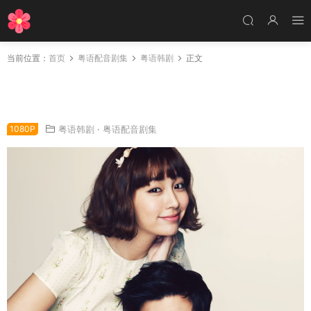
当前位置：
首页
粤语配音剧集
粤语韩剧
正文
韩剧爱情上错身粤语配音版全20集 真爱上错身
粤语版
1080P
粤语韩剧
·
粤语配音剧集