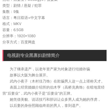
类型：剧情 / 悬疑 / 犯罪
集数：9集
语言：粤日双语+中文字幕
格式：MKV
容量：6.5GB
分辨率：1920*1080
分享方式：百度网盘
电视剧专业黑寡妇剧情简介
为了继承遗产，以老年资产家为对象进行结婚诈骗
故事以大阪为舞台展开。
武内小夜子（木村佳乃饰）在欺骗男人这一点上堪称天才。
表面上经营婚姻介绍所的伯木亨（高桥克典饰）在暗地里经
营“后妻业”，武内小夜子是“后妻业”的王牌。
她凭借美貌、说话技巧和胆识让众多男人成为她的俘虏，
以后妻的身份照顾临终前的男人，拿到遗产。