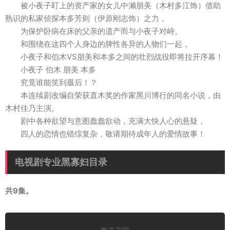
被小夜子盯上的资产家的女儿中濑朋美（木村多江饰）借助
熟识的私家侦探本多芳则（伊原刚志饰）之力，
为保护卧病在床的父亲的遗产而与小夜子对峙。
和围绕在这四个人身边的脾性各异的人物们一起，
小夜子和伯木VS朋美和本多之间的壮烈战役即将拉开序幕！
小夜子 伯木 朋美 本多
究竟谁能笑到最后！？
本连续剧改编自荣获直木奖的作家黑川博行的同名小说，由
木村佳乃主演。
剧中各种欲望与意图蠢蠢欲动，充满大快人心的悬疑，
四人的恋情也错综复杂，敬请期待成年人的爱情故事！
电视剧专业黑寡妇目录
共9集。