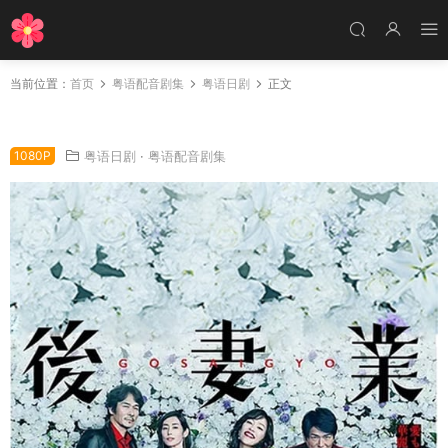
当前位置：
首页
粤语配音剧集
粤语日剧
正文
日剧专业黑寡妇粤语配音版全9集 后妻业粤语版
1080P
粤语日剧
·
粤语配音剧集