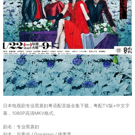
日本电视剧专业黑寡妇粤语配音版全集下载，粤配TV版+中文字
幕，1080P高清MKV格式。
剧名：专业黑寡妇
别名：后妻业 / Gosaigyo / 後妻業