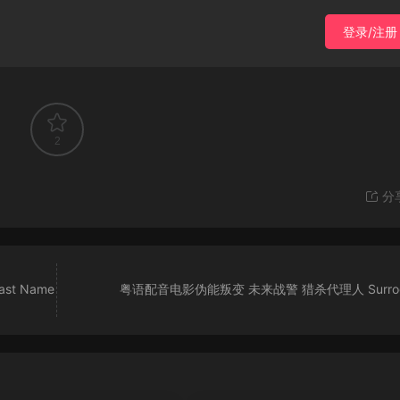
登录/注册
2
分
t Name
粤语配音电影伪能叛变 未来战警 猎杀代理人 Surrog