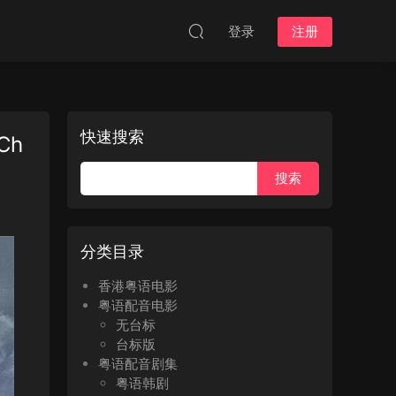
登录
注册
快速搜索
Ch
分类目录
香港粤语电影
粤语配音电影
无台标
台标版
粤语配音剧集
粤语韩剧