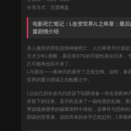
分享方式：百度网盘
电影死亡笔记：L改变世界/L之终章：最后的23天/
篇剧情介绍
杀人越货的罪犯连续神秘死亡，人们将替天行道惩
天才少年L推断，基拉有97%的可能性身在日本，
己可能再也回不来了。
L与基拉——夜神月的展开了正面交锋。这时，泰
世界的重大阴谋正在酝酿之中。
L以自己的生命为代价设下陷阱准备一举击溃夜神
所留下的任务。直升机送来了一箱给渡的礼物，里
男孩随身携带的磁碟资料中得知，该事件与恐怖的
阴谋的受害者。追踪而来的杀手已然赶到，L带着