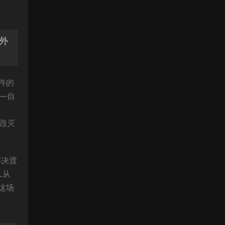
番外
件的
—自
毁灭
解决渡
L从
这场