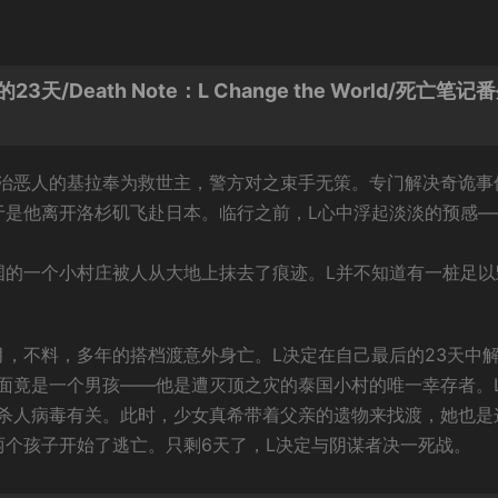
Death Note：L Change the World/死亡笔记
治恶人的基拉奉为救世主，警方对之束手无策。专门解决奇诡事
于是他离开洛杉矶飞赴日本。临行之前，L心中浮起淡淡的预感—
国的一个小村庄被人从大地上抹去了痕迹。L并不知道有一桩足以
月，不料，多年的搭档渡意外身亡。L决定在自己最后的23天中
面竟是一个男孩——他是遭灭顶之灾的泰国小村的唯一幸存者。
杀人病毒有关。此时，少女真希带着父亲的遗物来找渡，她也是
两个孩子开始了逃亡。只剩6天了，L决定与阴谋者决一死战。