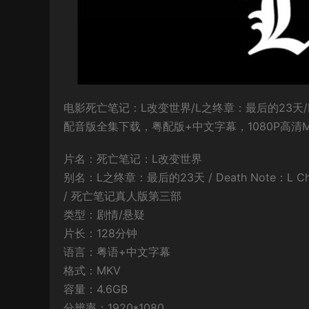
电影死亡笔记：L改变世界/L之终章：最后的23天/Deat
配音版全集下载，粤配版+中文字幕，1080P高清
片名：死亡笔记：L改变世界
别名：L之终章：最后的23天 / Death Note：L Ch
/ 死亡笔记真人版第三部
类型：剧情/悬疑
片长：128分钟
语言：粤语+中文字幕
格式：MKV
容量：4.6GB
分辨率：1920*1080