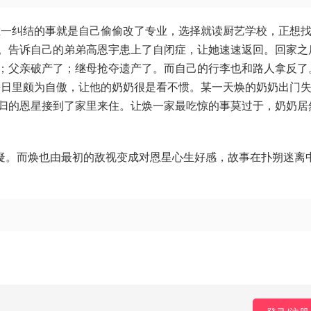
唯一纠结的事就是自己偷偷改了专业，选择就读厨艺学校，正想
。告诉自己的弟弟高恩宇患上了自闭症，让她速速返回。回家之
；父亲破产了；继母抢夺遗产了。而自己的行李也和路人拿反了
平日里颇为自傲，让他的奶奶很是看不惯。某一天焕的奶奶出门
归的恩星接到了家里来住。让焕一家最吃惊的事莫过于，奶奶居
怀疑。而焕也由最初的敌视变成对恩星心生好感，故事在扑朔迷离