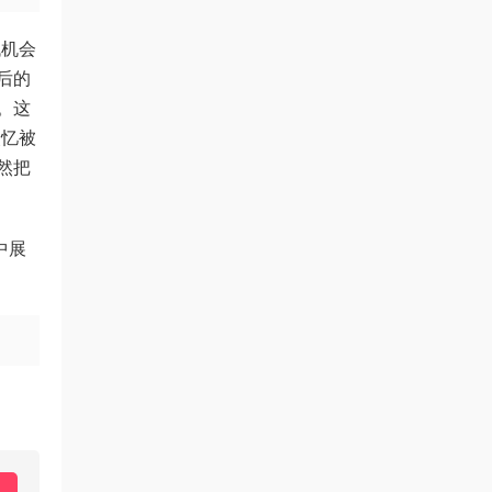
找机会
后的
。这
失忆被
然把
中展