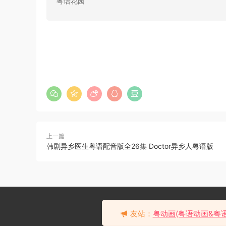
粤语花园
上一篇
韩剧异乡医生粤语配音版全26集 Doctor异乡人粤语版
粤语配音电影天域战士 黑煞
天魔2 星际传奇2 超世纪战警
去瞅瞅看
友站：
粤动画(粤语动画&粤
2 The Chronicles of Riddick
8分钟前 有人购买