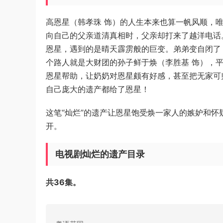
高恩星（韩孝珠 饰）的人生本来也算一帆风顺，
向自己的父亲道清真相时，父亲却打来了越洋电话
恩星，遇到的是晴天霹雳般的巨变。弟弟变自闭了
个路人就是大财团的孙子鲜于焕（李胜基 饰），
恩星帮助，让奶奶对恩星颇有好感，甚至把无家可
自己庞大的遗产都给了恩星！
这笔“灿烂”的遗产让恩星饱受焕一家人的嫉妒和
开。
电视剧灿烂的遗产目录
共36集。