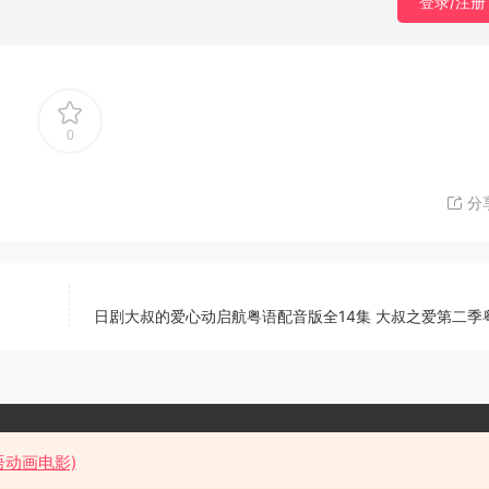
登录/注册
0
分
日剧大叔的爱心动启航粤语配音版全14集 大叔之爱第二季
粤语花园
语动画电影)