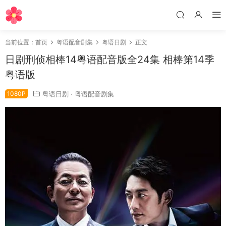
当前位置：
首页
粤语配音剧集
粤语日剧
正文
日剧刑侦相棒14粤语配音版全24集 相棒第14季
粤语版
1080P
粤语日剧
·
粤语配音剧集