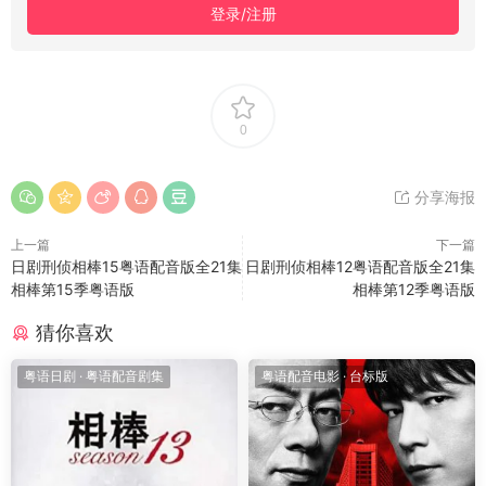
登录/注册
0
分享海报
上一篇
下一篇
日剧刑侦相棒15粤语配音版全21集
日剧刑侦相棒12粤语配音版全21集
相棒第15季粤语版
相棒第12季粤语版
猜你喜欢
粤语日剧
·
粤语配音剧集
粤语配音电影
·
台标版