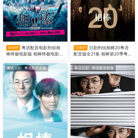
粤语配音电影刑侦相
日剧刑侦相棒20粤语
1080P
1080P
棒终极电影版 相棒终极电影版
配音版全21集 相棒第20季粤
相棒剧场版4 Aibou: The Movi
语版
e IV
粤语日剧
·
粤语配音剧集
粤语日剧
·
粤语配音剧集