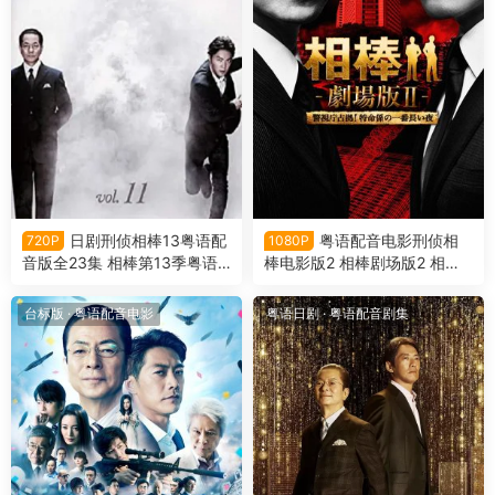
日剧刑侦相棒13粤语配
粤语配音电影刑侦相
720P
1080P
音版全23集 相棒第13季粤语
棒电影版2 相棒剧场版2 相棒
版
电影版2 Aibou the Movie 2
台标版
·
粤语配音电影
粤语日剧
·
粤语配音剧集