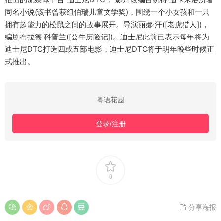
同名小说(该书曾获纽伯瑞儿童文学奖)，围绕一个小女孩和一只
拥有超能力的松鼠之间的故事展开。导演丽娜·汗([老虎猎人])，
编剧布拉德·科普兰([公牛历险记])。迪士尼此前已表示每年将为
迪士尼DTC打造四或五部电影，迪士尼DTC将于明年晚些时候正
式推出。
粤语花园
登录/注册
0
分享海报